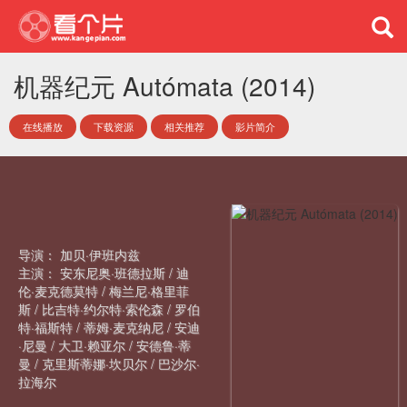
机器纪元 Autómata (2014)
在线播放
下载资源
相关推荐
影片简介
导演：
加贝·伊班内兹
主演：
安东尼奥·班德拉斯
/
迪
伦·麦克德莫特
/
梅兰尼·格里菲
斯
/
比吉特·约尔特·索伦森
/
罗伯
特·福斯特
/
蒂姆·麦克纳尼
/
安迪
·尼曼
/
大卫·赖亚尔
/
安德鲁·蒂
曼
/
克里斯蒂娜·坎贝尔
/
巴沙尔·
拉海尔