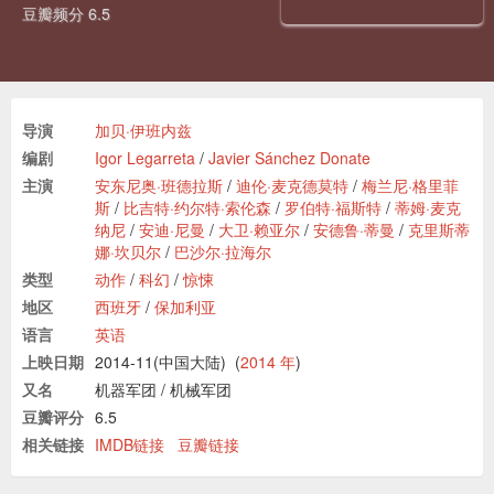
豆瓣频分 6.5
导演
加贝·伊班内兹
编剧
Igor Legarreta
/
Javier Sánchez Donate
主演
安东尼奥·班德拉斯
/
迪伦·麦克德莫特
/
梅兰尼·格里菲
斯
/
比吉特·约尔特·索伦森
/
罗伯特·福斯特
/
蒂姆·麦克
纳尼
/
安迪·尼曼
/
大卫·赖亚尔
/
安德鲁·蒂曼
/
克里斯蒂
娜·坎贝尔
/
巴沙尔·拉海尔
类型
动作
/
科幻
/
惊悚
地区
西班牙
/
保加利亚
语言
英语
上映日期
2014-11(中国大陆)
(
2014 年
)
又名
机器军团
/
机械军团
豆瓣评分
6.5
相关链接
IMDB链接
豆瓣链接