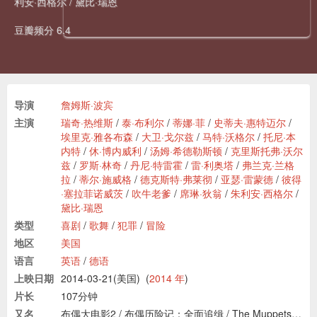
利安·西格尔
/
黛比·瑞恩
豆瓣频分 6.4
导演
詹姆斯·波宾
主演
瑞奇·热维斯
/
泰·布利尔
/
蒂娜·菲
/
史蒂夫·惠特迈尔
/
埃里克·雅各布森
/
大卫·戈尔兹
/
马特·沃格尔
/
托尼·本
内特
/
休·博内威利
/
汤姆·希德勒斯顿
/
克里斯托弗·沃尔
兹
/
罗斯·林奇
/
丹尼·特雷霍
/
雷·利奥塔
/
弗兰克·兰格
拉
/
蒂尔·施威格
/
德克斯特·弗莱彻
/
亚瑟·雷蒙德
/
彼得
·塞拉菲诺威茨
/
吹牛老爹
/
席琳·狄翁
/
朱利安·西格尔
/
黛比·瑞恩
类型
喜剧
/
歌舞
/
犯罪
/
冒险
地区
美国
语言
英语
/
德语
上映日期
2014-03-21(美国)
(
2014 年
)
片长
107分钟
又名
布偶大电影2
/
布偶历险记：全面追缉
/
The Muppets…