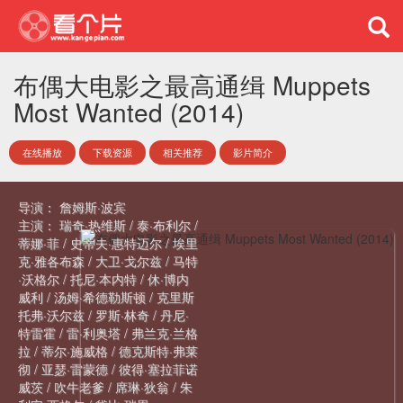
布偶大电影之最高通缉 Muppets
Most Wanted (2014)
在线播放
下载资源
相关推荐
影片简介
导演：
詹姆斯·波宾
主演：
瑞奇·热维斯
/
泰·布利尔
/
蒂娜·菲
/
史蒂夫·惠特迈尔
/
埃里
克·雅各布森
/
大卫·戈尔兹
/
马特
·沃格尔
/
托尼·本内特
/
休·博内
威利
/
汤姆·希德勒斯顿
/
克里斯
托弗·沃尔兹
/
罗斯·林奇
/
丹尼·
特雷霍
/
雷·利奥塔
/
弗兰克·兰格
拉
/
蒂尔·施威格
/
德克斯特·弗莱
彻
/
亚瑟·雷蒙德
/
彼得·塞拉菲诺
威茨
/
吹牛老爹
/
席琳·狄翁
/
朱