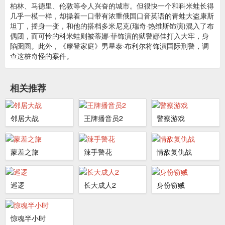
柏林、马德里、伦敦等令人兴奋的城市。但很快一个和科米蛙长得
几乎一模一样，却操着一口带有浓重俄国口音英语的青蛙大盗康斯
坦丁，摇身一变，和他的搭档多米尼克(瑞奇·热维斯饰演)混入了布
偶团，而可怜的科米蛙则被蒂娜·菲饰演的狱警娜佳打入大牢，身
陷囹圄。此外，《摩登家庭》男星泰·布利尔将饰演国际刑警，调
查这桩奇怪的案件。
相关推荐
邻居大战
王牌播音员2
警察游戏
蒙羞之旅
辣手警花
情敌复仇战
巡逻
长大成人2
身份窃贼
惊魂半小时