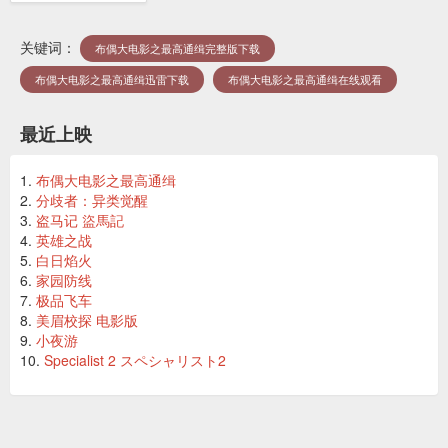
关键词：
布偶大电影之最高通缉完整版下载
布偶大电影之最高通缉迅雷下载
布偶大电影之最高通缉在线观看
最近上映
布偶大电影之最高通缉
分歧者：异类觉醒
盗马记 盜馬記
英雄之战
白日焰火
家园防线
极品飞车
美眉校探 电影版
小夜游
Specialist 2 スペシャリスト2