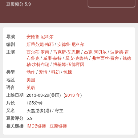
豆瓣频分 5.9
导演
安德鲁·尼科尔
编剧
斯蒂芬妮·梅耶
/
安德鲁·尼科尔
主演
西尔莎·罗南
/
马克斯·艾恩斯
/
杰克·阿贝尔
/
波伊德·霍
布鲁克
/
威廉·赫特
/
黛安·克鲁格
/
弗兰西丝·费舍
/
钱德
勒·坎特布瑞
/
博基姆·伍德拜因
类型
动作
/
爱情
/
科幻
/
惊悚
地区
美国
语言
英语
上映日期
2013-03-29(美国)
(
2013 年
)
片长
125分钟
又名
天煞逆缘(港)
/
寄主
豆瓣评分
5.9
相关链接
IMDB链接
豆瓣链接