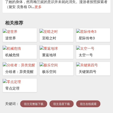
了她的身体，然而梅兰妮的意识并未就此消失。漫游者按照探索者
（黛安·克鲁格 Di
...
更多
相关推荐
逆世界
至暗之时
星际传奇3
机械危情
重返地球
太空一号
分歧者：异类觉醒
极乐空间
关键第四号
零点定理
关键词：
宿主完整版下载
宿主迅雷下载
宿主在线观看