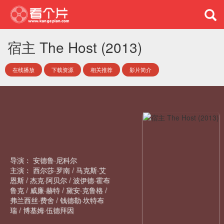
宿主 The Host (2013)
在线播放
下载资源
相关推荐
影片简介
导演：
安德鲁·尼科尔
主演：
西尔莎·罗南
/
马克斯·艾
恩斯
/
杰克·阿贝尔
/
波伊德·霍布
鲁克
/
威廉·赫特
/
黛安·克鲁格
/
弗兰西丝·费舍
/
钱德勒·坎特布
瑞
/
博基姆·伍德拜因