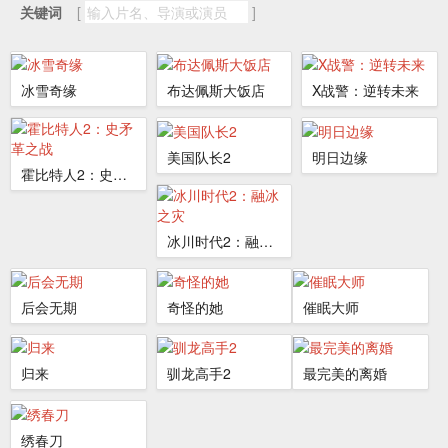
关键词
[
]
冰雪奇缘
布达佩斯大饭店
X战警：逆转未来
美国队长2
明日边缘
霍比特人2：史矛革之战
冰川时代2：融冰之灾
后会无期
奇怪的她
催眠大师
归来
驯龙高手2
最完美的离婚
绣春刀