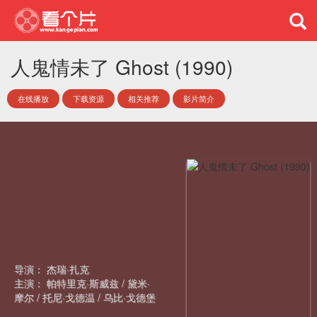
人鬼情未了 Ghost (1990)
在线播放
下载资源
相关推荐
影片简介
导演：
杰瑞·扎克
主演：
帕特里克·斯威兹
/
黛米·
摩尔
/
托尼·戈德温
/
乌比·戈德堡