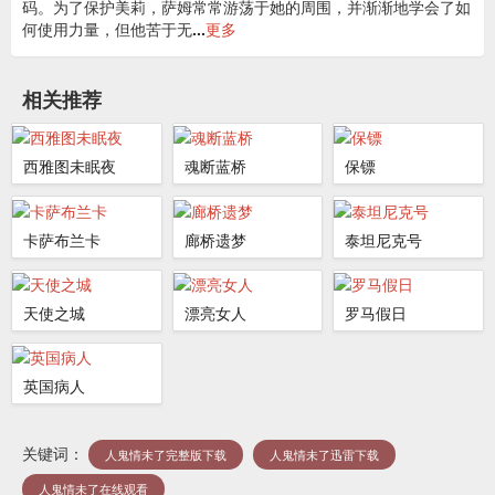
码。为了保护美莉，萨姆常常游荡于她的周围，并渐渐地学会了如
何使用力量，但他苦于无
...
更多
相关推荐
西雅图未眠夜
魂断蓝桥
保镖
卡萨布兰卡
廊桥遗梦
泰坦尼克号
天使之城
漂亮女人
罗马假日
英国病人
关键词：
人鬼情未了完整版下载
人鬼情未了迅雷下载
人鬼情未了在线观看