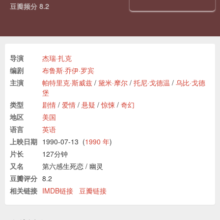
豆瓣频分 8.2
导演
杰瑞·扎克
编剧
布鲁斯·乔伊·罗宾
主演
帕特里克·斯威兹
/
黛米·摩尔
/
托尼·戈德温
/
乌比·戈德
堡
类型
剧情
/
爱情
/
悬疑
/
惊悚
/
奇幻
地区
美国
语言
英语
上映日期
1990-07-13
(
1990 年
)
片长
127分钟
又名
第六感生死恋
/
幽灵
豆瓣评分
8.2
相关链接
IMDB链接
豆瓣链接