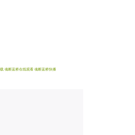
载
魂断蓝桥在线观看
魂断蓝桥快播