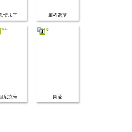
鬼情未了
廊桥遗梦
坦尼克号
简爱