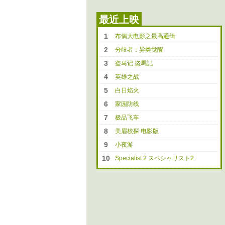
最近上映
1
布偶大电影之最高通缉
2
分歧者：异类觉醒
3
盗马记 盜馬記
4
英雄之战
5
白日焰火
6
家园防线
7
极品飞车
8
美眉校探 电影版
9
小夜游
10
Specialist 2 スペシャリスト2