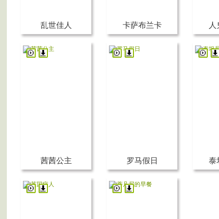
乱世佳人
卡萨布兰卡
人
茜茜公主
罗马假日
泰