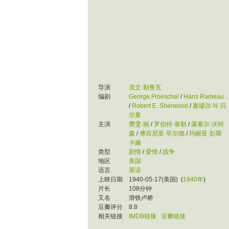
导演
茂文·勒鲁瓦
编剧
George Froeschel
/
Hans Rameau
/
Robert E. Sherwood
/
塞缪尔·N·贝
尔曼
主演
费雯·丽
/
罗伯特·泰勒
/
露塞尔·沃特
森
/
弗吉尼亚·菲尔德
/
玛丽亚·彭斯
卡娅
类型
剧情
/
爱情
/
战争
地区
美国
语言
英语
上映日期
1940-05-17(美国)
(
1940年
)
片长
108分钟
又名
滑铁卢桥
豆瓣评分
8.8
相关链接
IMDB链接
豆瓣链接