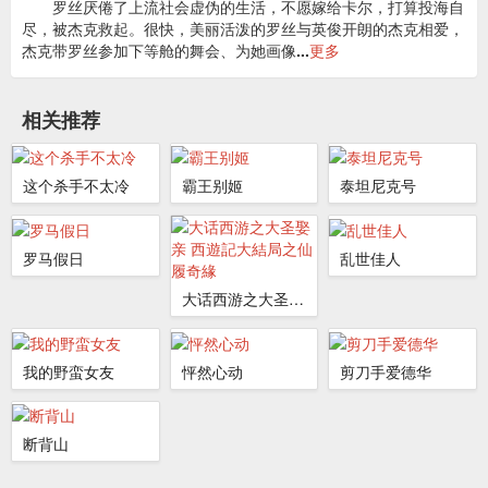
罗丝厌倦了上流社会虚伪的生活，不愿嫁给卡尔，打算投海自
尽，被杰克救起。很快，美丽活泼的罗丝与英俊开朗的杰克相爱，
杰克带罗丝参加下等舱的舞会、为她画像
...
更多
相关推荐
这个杀手不太冷
霸王别姬
泰坦尼克号
罗马假日
乱世佳人
大话西游之大圣娶亲 西遊記大結局之仙履奇緣
我的野蛮女友
怦然心动
剪刀手爱德华
断背山