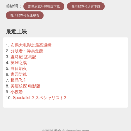
关键词：
泰坦尼克号完整版下载
泰坦尼克号迅雷下载
泰坦尼克号在线观看
最近上映
布偶大电影之最高通缉
分歧者：异类觉醒
盗马记 盜馬記
英雄之战
白日焰火
家园防线
极品飞车
美眉校探 电影版
小夜游
Specialist 2 スペシャリスト2
©2026
看个片
xiagepian.com