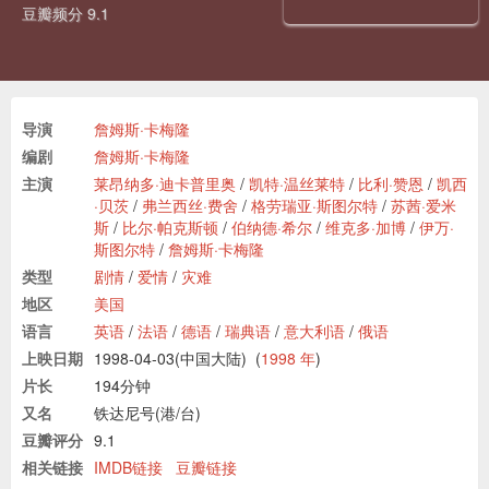
豆瓣频分 9.1
导演
詹姆斯·卡梅隆
编剧
詹姆斯·卡梅隆
主演
莱昂纳多·迪卡普里奥
/
凯特·温丝莱特
/
比利·赞恩
/
凯西
·贝茨
/
弗兰西丝·费舍
/
格劳瑞亚·斯图尔特
/
苏茜·爱米
斯
/
比尔·帕克斯顿
/
伯纳德·希尔
/
维克多·加博
/
伊万·
斯图尔特
/
詹姆斯·卡梅隆
类型
剧情
/
爱情
/
灾难
地区
美国
语言
英语
/
法语
/
德语
/
瑞典语
/
意大利语
/
俄语
上映日期
1998-04-03(中国大陆)
(
1998 年
)
片长
194分钟
又名
铁达尼号(港/台)
豆瓣评分
9.1
相关链接
IMDB链接
豆瓣链接