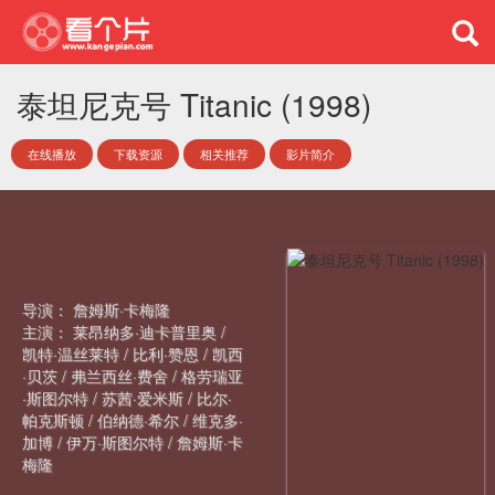
泰坦尼克号 Titanic (1998)
在线播放
下载资源
相关推荐
影片简介
导演：
詹姆斯·卡梅隆
主演：
莱昂纳多·迪卡普里奥
/
凯特·温丝莱特
/
比利·赞恩
/
凯西
·贝茨
/
弗兰西丝·费舍
/
格劳瑞亚
·斯图尔特
/
苏茜·爱米斯
/
比尔·
帕克斯顿
/
伯纳德·希尔
/
维克多·
加博
/
伊万·斯图尔特
/
詹姆斯·卡
梅隆