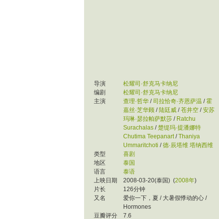
导演
松耀司·舒克马卡纳尼
编剧
松耀司·舒克马卡纳尼
主演
查理·哲华
/
司拉恰奇·齐恩萨温
/
霍
嘉丝·芝华顾
/
陆廷威
/
苍井空
/
安苏
玛琳·瑟拉帕萨默莎
/
Ratchu
Surachalas
/
楚缇玛·提潘娜特
Chutima Teepanart
/
Thaniya
Ummaritchoti
/
德·辰塔维 塔纳西维
类型
喜剧
地区
泰国
语言
泰语
上映日期
2008-03-20(泰国)
(
2008年
)
片长
126分钟
又名
爱你一下，夏
/
大暑假悸动的心
/
Hormones
豆瓣评分
7.6