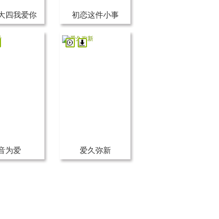
大四我爱你
初恋这件小事
音为爱
爱久弥新