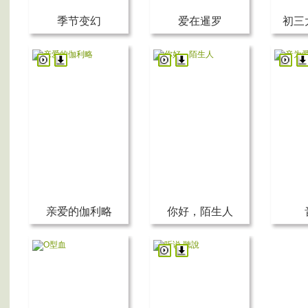
季节变幻
爱在暹罗
初三
亲爱的伽利略
你好，陌生人