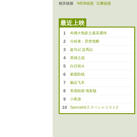
相关链接
IMDB链接
豆瓣链接
最近上映
1
布偶大电影之最高通缉
2
分歧者：异类觉醒
3
盗马记 盜馬記
4
英雄之战
5
白日焰火
6
家园防线
7
极品飞车
8
美眉校探 电影版
9
小夜游
10
Specialist 2 スペシャリスト2