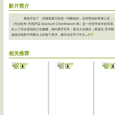
影片简介
暑假开始了，伴随着夏日热度一同翻滚的，还有悸动的青春心灵……清迈的普（查
（司拉恰奇·齐恩萨温 Sirachuch Chienthaworn 饰）是一对竞争
欢上了回乡度假的少女娜娜，相约展开竞争；曼谷少女娥乐（霍嘉丝·芝华顾 Focu
迪迪在电影中和舞台上的每个表演，娥乐决定学习中文
...
展开
相关推荐