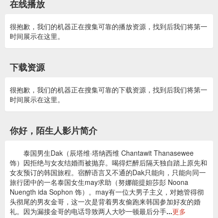
在线播放
很抱歉，我们的机器正在搜集可靠的播放资源，找到后我们将第一
时间展示在这里。
下载资源
很抱歉，我们的机器正在搜集可靠的下载资源，找到后我们将第一
时间展示在这里。
你好，陌生人影片简介
泰国男生Dak（辰塔维·塔纳西维 Chantawit Thanasewee
饰）因拒绝与女友结婚而被抛弃。喝得烂醉后隔天独自踏上原先和
女友预订的韩国旅程。宿醉语言又不通的Dak只能向，只能向同一
旅行团中的一名泰国女生may求助（努娜能提妲莎彭 Noona
Nuength ida Sophon 饰）。may有一位大男子主义，对她管得彻
头彻尾的男友金哥，这一次是背着男友偷跑来韩国参加好友的婚
礼。因为漏接金哥的电话导致两人大吵一顿最后分手
...
更多