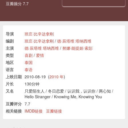
豆瓣频分 7.7
导演
班庄·比辛达拿刚
编剧
班庄·比辛达拿刚
/
德·辰塔维 塔纳西维
主演
德·辰塔维 塔纳西维
/
努娜·能提妲·索彭
类型
喜剧
/
爱情
地区
泰国
语言
泰语
上映日期
2010-08-19
(
2010 年
)
片长
130分钟
又名
只爱陌生人
/
冬日恋爱
/
认识我，认识你
/
两心知
/
Hello Stranger
/
Knowing Me, Knowing You
豆瓣评分
7.7
相关链接
IMDB链接
豆瓣链接