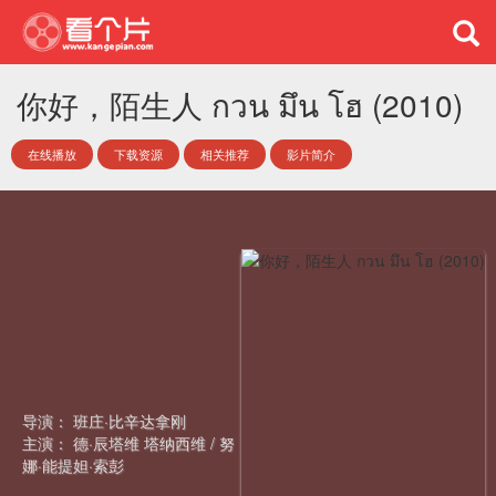
你好，陌生人 กวน มึน โฮ (2010)
在线播放
下载资源
相关推荐
影片简介
导演：
班庄·比辛达拿刚
主演：
德·辰塔维 塔纳西维
/
努
娜·能提妲·索彭