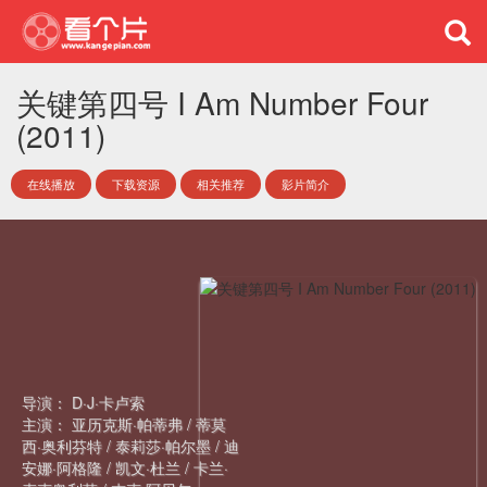
关键第四号 I Am Number Four
(2011)
在线播放
下载资源
相关推荐
影片简介
导演：
D·J·卡卢索
主演：
亚历克斯·帕蒂弗
/
蒂莫
西·奥利芬特
/
泰莉莎·帕尔墨
/
迪
安娜·阿格隆
/
凯文·杜兰
/
卡兰·