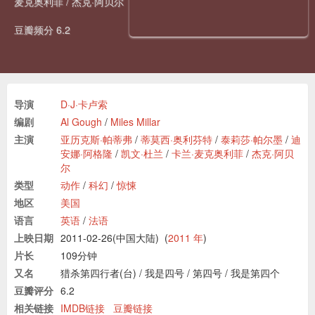
麦克奥利菲
/
杰克·阿贝尔
豆瓣频分 6.2
导演
D·J·卡卢索
编剧
Al Gough
/
Miles Millar
主演
亚历克斯·帕蒂弗
/
蒂莫西·奥利芬特
/
泰莉莎·帕尔墨
/
迪
安娜·阿格隆
/
凯文·杜兰
/
卡兰·麦克奥利菲
/
杰克·阿贝
尔
类型
动作
/
科幻
/
惊悚
地区
美国
语言
英语
/
法语
上映日期
2011-02-26(中国大陆)
(
2011 年
)
片长
109分钟
又名
猎杀第四行者(台)
/
我是四号
/
第四号
/
我是第四个
豆瓣评分
6.2
相关链接
IMDB链接
豆瓣链接