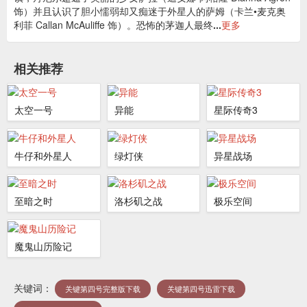
饰）并且认识了胆小懦弱却又痴迷于外星人的萨姆（卡兰•麦克奥
利菲 Callan McAuliffe 饰）。恐怖的茅迦人最终
...
更多
相关推荐
太空一号
异能
星际传奇3
牛仔和外星人
绿灯侠
异星战场
至暗之时
洛杉矶之战
极乐空间
魔鬼山历险记
关键词：
关键第四号完整版下载
关键第四号迅雷下载