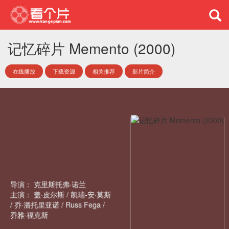
记忆碎片 Memento (2000)
在线播放
下载资源
相关推荐
影片简介
导演：
克里斯托弗·诺兰
主演：
盖·皮尔斯
/
凯瑞-安·莫斯
/
乔·潘托里亚诺
/
Russ Fega
/
乔雅·福克斯