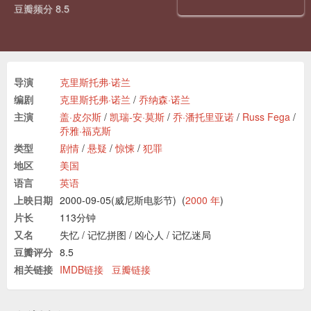
豆瓣频分 8.5
导演
克里斯托弗·诺兰
编剧
克里斯托弗·诺兰
/
乔纳森·诺兰
主演
盖·皮尔斯
/
凯瑞-安·莫斯
/
乔·潘托里亚诺
/
Russ Fega
/
乔雅·福克斯
类型
剧情
/
悬疑
/
惊悚
/
犯罪
地区
美国
语言
英语
上映日期
2000-09-05(威尼斯电影节)
(
2000 年
)
片长
113分钟
又名
失忆
/
记忆拼图
/
凶心人
/
记忆迷局
豆瓣评分
8.5
相关链接
IMDB链接
豆瓣链接