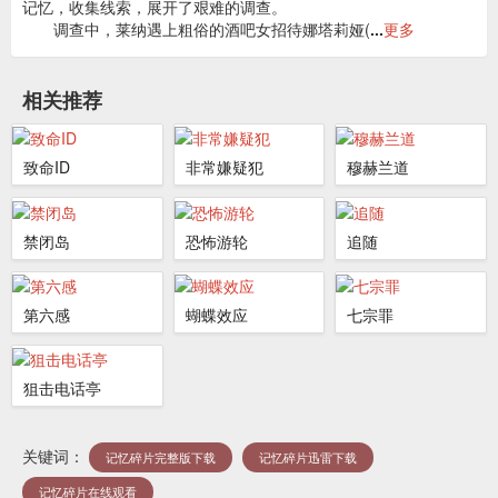
记忆，收集线索，展开了艰难的调查。
调查中，莱纳遇上粗俗的酒吧女招待娜塔莉娅(
...
更多
相关推荐
致命ID
非常嫌疑犯
穆赫兰道
禁闭岛
恐怖游轮
追随
第六感
蝴蝶效应
七宗罪
狙击电话亭
关键词：
记忆碎片完整版下载
记忆碎片迅雷下载
记忆碎片在线观看