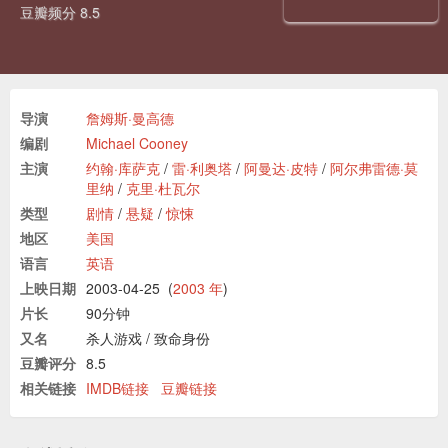
豆瓣频分 8.5
导演
詹姆斯·曼高德
编剧
Michael Cooney
主演
约翰·库萨克
/
雷·利奥塔
/
阿曼达·皮特
/
阿尔弗雷德·莫
里纳
/
克里·杜瓦尔
类型
剧情
/
悬疑
/
惊悚
地区
美国
语言
英语
上映日期
2003-04-25
(
2003 年
)
片长
90分钟
又名
杀人游戏
/
致命身份
豆瓣评分
8.5
相关链接
IMDB链接
豆瓣链接