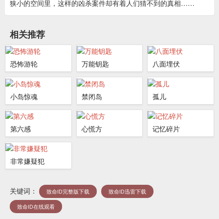
狭小的空间里，这样的凶杀案件却有着人们猜不到的真相……
相关推荐
恐怖游轮
万能钥匙
八面埋伏
小岛惊魂
禁闭岛
孤儿
第六感
心慌方
记忆碎片
非常嫌疑犯
关键词：
致命ID完整版下载
致命ID迅雷下载
致命ID在线观看