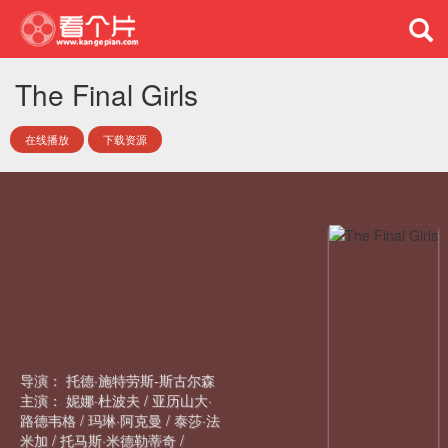
The Final Girls
在线播放
下载资源
导演：
托德·施特劳斯-斯古尔森
主演：
妮娜·杜波夫
/
亚历山大·
路德韦格
/
玛琳·阿克曼
/
泰莎·法
米加
/
托马斯·米德勒蒂奇
/