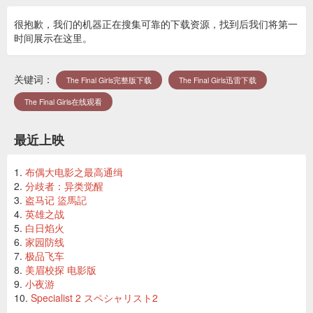
很抱歉，我们的机器正在搜集可靠的下载资源，找到后我们将第一
时间展示在这里。
关键词：
The Final Girls完整版下载
The Final Girls迅雷下载
The Final Girls在线观看
最近上映
布偶大电影之最高通缉
分歧者：异类觉醒
盗马记 盜馬記
英雄之战
白日焰火
家园防线
极品飞车
美眉校探 电影版
小夜游
Specialist 2 スペシャリスト2