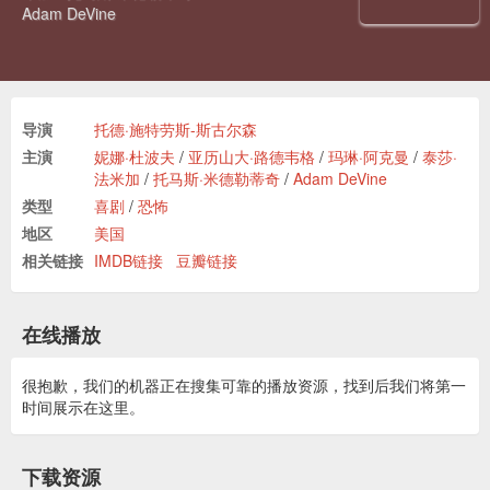
Adam DeVine
导演
托德·施特劳斯-斯古尔森
主演
妮娜·杜波夫
/
亚历山大·路德韦格
/
玛琳·阿克曼
/
泰莎·
法米加
/
托马斯·米德勒蒂奇
/
Adam DeVine
类型
喜剧
/
恐怖
地区
美国
相关链接
IMDB链接
豆瓣链接
在线播放
很抱歉，我们的机器正在搜集可靠的播放资源，找到后我们将第一
时间展示在这里。
下载资源