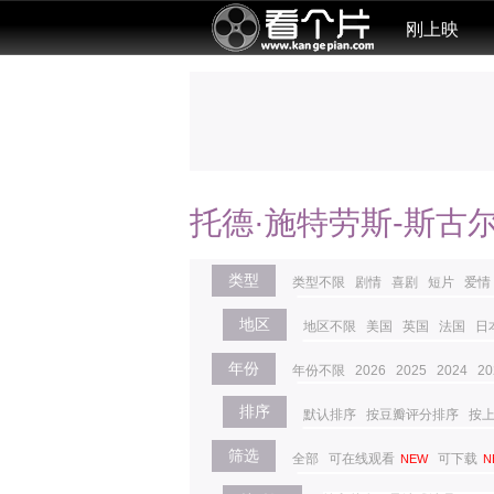
刚上映
托德·施特劳斯-斯古
类型
类型不限
剧情
喜剧
短片
爱情
地区
地区不限
美国
英国
法国
日
年份
年份不限
2026
2025
2024
20
排序
默认排序
按豆瓣评分排序
按
筛选
全部
可在线观看
可下载
NEW
N