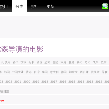
热门
分类
排行
更新
尔森导演的电影
纪录片
动作
惊悚
犯罪
动画
恐怖
冒险
家庭
悬疑
科幻
奇幻
战争
歌舞
本
韩国
中国大陆
香港
台湾
泰国
意大利
德国
加拿大
西班牙
俄罗斯
苏联
23
2022
2021
2020
2019
2018
2017
2016
2015
2014
2013
2012
20
上映日期
EW