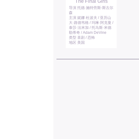
The Final Girls
导演 托德·施特劳斯-斯古尔
森
主演 妮娜·杜波夫 / 亚历山
大·路德韦格 / 玛琳·阿克曼 /
泰莎·法米加 / 托马斯·米德
勒蒂奇 / Adam DeVine
类型 喜剧 / 恐怖
地区 美国