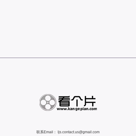
联系Email：
ljs.contact.us@gmail.com