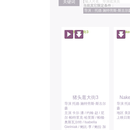
关键词
[
当前其它限定条件：
导演：托德·施特劳斯-斯古尔
猪头逛大街3
Nake
导演 托德·施特劳斯-斯古尔
导演 托
森
森
主演 卡尔·潘 / 约翰·赵 / 尼
地区 美
尔·帕特里克·哈里斯 / 帕顿·
上映日期 
奥斯瓦尔特 / Isabella
Gielniak / 鲍比·李 / 鲍拉·加