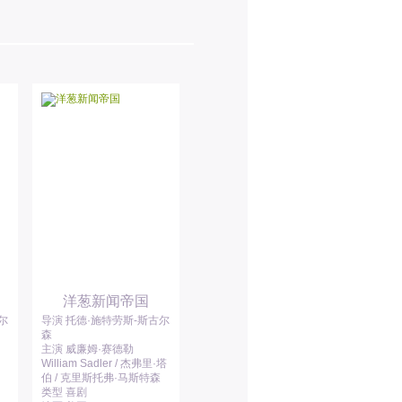
洋葱新闻帝国
尔
导演 托德·施特劳斯-斯古尔
森
主演 威廉姆·赛德勒
William Sadler / 杰弗里·塔
伯 / 克里斯托弗·马斯特森
类型 喜剧