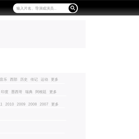
音乐
西部
历史
传记
运动
更多
印度
墨西哥
瑞典
阿根廷
更多
11
2010
2009
2008
2007
更多