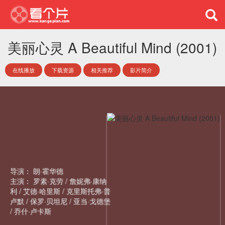
美丽心灵 A Beautiful Mind (2001)
在线播放
下载资源
相关推荐
影片简介
导演：
朗·霍华德
主演：
罗素·克劳
/
詹妮弗·康纳
利
/
艾德·哈里斯
/
克里斯托弗·普
卢默
/
保罗·贝坦尼
/
亚当·戈德堡
/
乔什·卢卡斯