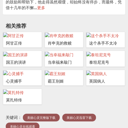
的鼓励和帮助下，他走得虽然艰缓，却始终没有停步，而最终，凭
借十几年的不懈
...
更多
相关推荐
阿甘正传
肖申克的救赎
这个杀手不太冷
国王的演讲
当幸福来敲门
泰坦尼克号
心灵捕手
霸王别姬
英国病人
莫扎特传
关键词：
美丽心灵完整版下载
美丽心灵迅雷下载
美丽心灵在线观看