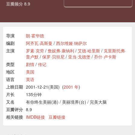
豆瓣频分 8.9
导演
朗·霍华德
编剧
阿齐瓦·高斯曼
/
西尔维娅·纳萨尔
主演
罗素·克劳
/
詹妮弗·康纳利
/
艾德·哈里斯
/
克里斯托弗·
普卢默
/
保罗·贝坦尼
/
亚当·戈德堡
/
乔什·卢卡斯
类型
剧情
/
传记
地区
美国
语言
英语
上映日期
2001-12-21(美国)
(
2001 年
)
片长
135分钟
又名
有你终生美丽(港)
/
美丽境界(台)
/
完美大脑
豆瓣评分
8.9
相关链接
IMDB链接
豆瓣链接