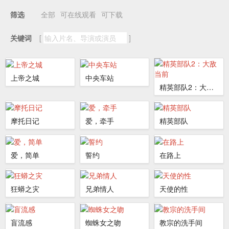
全部
可在线观看
可下载
筛选
关键词
[
]
上帝之城
中央车站
精英部队2：大敌当前
摩托日记
爱，牵手
精英部队
爱，简单
誓约
在路上
狂蟒之灾
兄弟情人
天使的性
盲流感
蜘蛛女之吻
教宗的洗手间