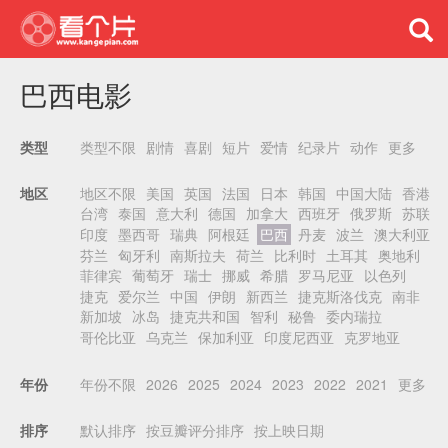
巴西电影
类型不限
剧情
喜剧
短片
爱情
纪录片
动作
更多
类型
地区不限
美国
英国
法国
日本
韩国
中国大陆
香港
地区
台湾
泰国
意大利
德国
加拿大
西班牙
俄罗斯
苏联
印度
墨西哥
瑞典
阿根廷
巴西
丹麦
波兰
澳大利亚
芬兰
匈牙利
南斯拉夫
荷兰
比利时
土耳其
奥地利
菲律宾
葡萄牙
瑞士
挪威
希腊
罗马尼亚
以色列
捷克
爱尔兰
中国
伊朗
新西兰
捷克斯洛伐克
南非
新加坡
冰岛
捷克共和国
智利
秘鲁
委内瑞拉
哥伦比亚
乌克兰
保加利亚
印度尼西亚
克罗地亚
年份不限
2026
2025
2024
2023
2022
2021
更多
年份
默认排序
按豆瓣评分排序
按上映日期
排序