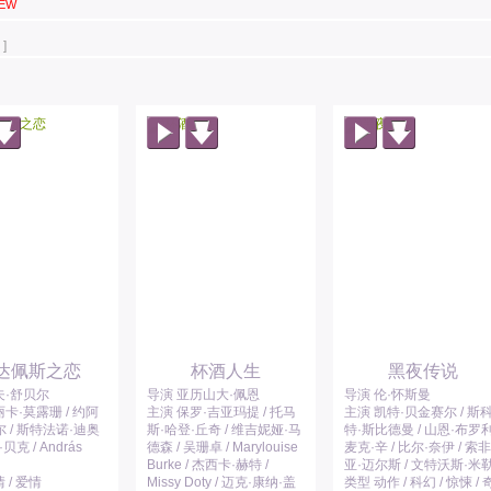
EW
]
达佩斯之恋
杯酒人生
黑夜传说
夫·舒贝尔
导演 亚历山大·佩恩
导演 伦·怀斯曼
卡·莫露珊 / 约阿
主演 保罗·吉亚玛提 / 托马
主演 凯特·贝金赛尔 / 斯
 / 斯特法诺·迪奥
斯·哈登·丘奇 / 维吉妮娅·马
特·斯比德曼 / 山恩·布罗利
·贝克 / András
德森 / 吴珊卓 / Marylouise
麦克·辛 / 比尔·奈伊 / 索非
Burke / 杰西卡·赫特 /
亚·迈尔斯 / 文特沃斯·米
 / 爱情
Missy Doty / 迈克·康纳·盖
类型 动作 / 科幻 / 惊悚 / 