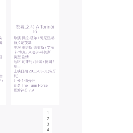
都灵之马 A Torinói
ló
埃
导演 贝拉·塔尔 / 阿尼亚斯·
姆
赫拉尼茨基
主演 雅诺斯·德兹斯 / 艾丽
卡·博克 / 米哈伊·科莫斯
国
类型 剧情
地区 匈牙利 / 法国 / 德国 /
瑞士
上映日期 2011-03-31(匈牙
舞台
利)
 /
片长 146分钟
别名 The Turin Horse
豆瓣评分 7.9
1
2
3
4