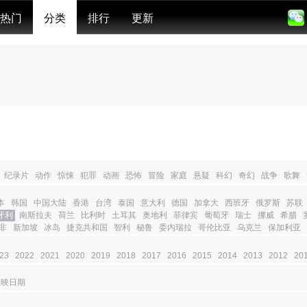
热门
分类
排行
更新
纪录片
动作
惊悚
犯罪
动画
恐怖
冒险
家庭
悬疑
科幻
奇幻
战争
歌舞
本
韩国
中国大陆
香港
台湾
泰国
意大利
德国
加拿大
西班牙
俄罗斯
苏联
牙利
南斯拉夫
荷兰
比利时
土耳其
奥地利
菲律宾
葡萄牙
瑞士
挪威
希腊
非
新加坡
冰岛
捷克共和国
智利
秘鲁
委内瑞拉
哥伦比亚
乌克兰
保加利亚
23
2022
2021
2020
2019
2018
2017
2016
2015
2014
2013
2012
20
上映日期