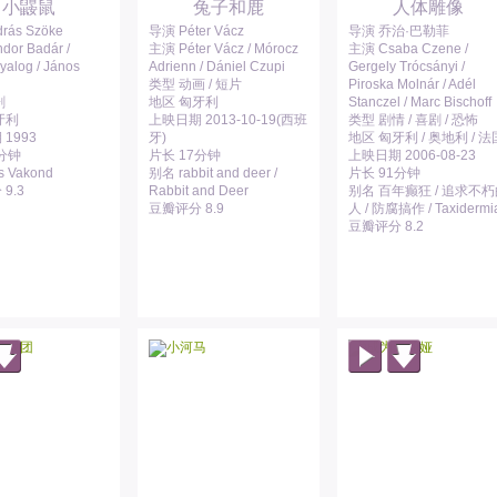
小鼹鼠
兔子和鹿
人体雕像
rás Szöke
导演 Péter Vácz
导演 乔治·巴勒菲
or Badár /
主演 Péter Vácz / Mórocz
主演 Csaba Czene /
yalog / János
Adrienn / Dániel Czupi
Gergely Trócsányi /
类型 动画 / 短片
Piroska Molnár / Adél
剧
地区 匈牙利
Stanczel / Marc Bischoff
牙利
上映日期 2013-10-19(西班
类型 剧情 / 喜剧 / 恐怖
1993
牙)
地区 匈牙利 / 奥地利 / 法
3分钟
片长 17分钟
上映日期 2006-08-23
s Vakond
别名 rabbit and deer /
片长 91分钟
9.3
Rabbit and Deer
别名 百年癫狂 / 追求不
豆瓣评分 8.9
人 / 防腐搞作 / Taxidermi
豆瓣评分 8.2