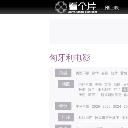
刚上映
匈牙利电影
类型
类型不限
剧情
喜剧
短片
爱情
地区
地区不限
美国
英国
法国
日
丹麦
波兰
澳大利亚
芬兰
匈
伊朗
新西兰
捷克斯洛伐克
南
年份
年份不限
2026
2025
2024
20
排序
默认排序
按豆瓣评分排序
按