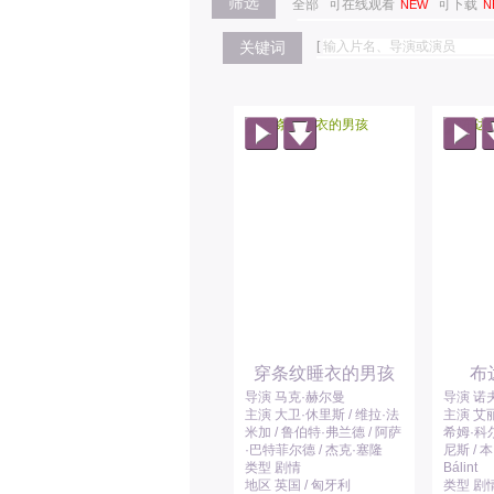
筛选
全部
可在线观看
可下载
NEW
N
关键词
[
穿条纹睡衣的男孩
布
导演 马克·赫尔曼
导演 诺
主演 大卫·休里斯 / 维拉·法
主演 艾丽
米加 / 鲁伯特·弗兰德 / 阿萨
希姆·科尔
·巴特菲尔德 / 杰克·塞隆
尼斯 / 本
类型 剧情
Bálint
地区 英国 / 匈牙利
类型 剧情