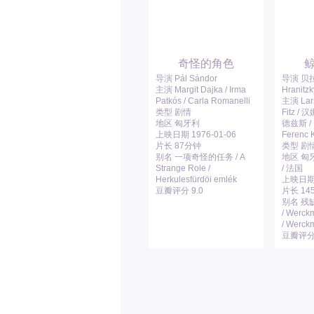
奇怪的角色
导演 Pál Sándor
导演 贝拉
主演 Margit Dajka / Irma
Hranitzk
Patkós / Carla Romanelli
主演 Lars
类型 剧情
Fitz /
地区 匈牙利
德兹斯 / D
上映日期 1976-01-06
Ferenc K
片长 87分钟
类型 剧情
别名 一项奇怪的任务 / A
地区 匈牙
Strange Role /
/ 法国
Herkulesfürdöi emlék
上映日期 2
豆瓣评分 9.0
片长 14
别名 残
/ Werck
/ Werck
豆瓣评分 