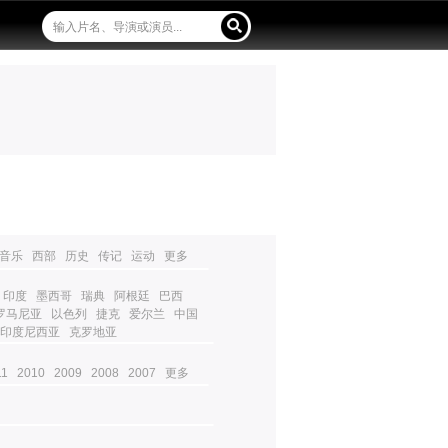
音乐
西部
历史
传记
运动
更多
印度
墨西哥
瑞典
阿根廷
巴西
罗马尼亚
以色列
捷克
爱尔兰
中国
印度尼西亚
克罗地亚
11
2010
2009
2008
2007
更多