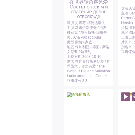
在世界转角遇见爱
Светът е голям и
导演 And
спасение дебне
主演 Sánd
отвсякъде
Eszter G
导演 史帝芬·柯曼达瑞夫
Herskó
主演 马诺伊洛维奇 / 卡罗·
类型 喜
柳别克 / 赫里斯托·穆塔奇
地区 匈
夫 / Ana Papadopulu
上映日期 
类型 剧情 / 家庭
片长 8
地区 保加利亚 / 德国 / 斯洛
别名 Kis
文尼亚 / 匈牙利
豆瓣评分 
上映日期 2008-10-10
别名 在世界转角遇到爱 / 世
界虽大，转角有爱 / The
World Is Big and Salvation
Lurks around the Corner
豆瓣评分 8.3