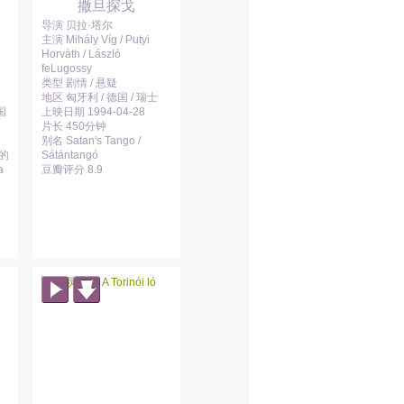
撒旦探戈
导演 贝拉·塔尔
主演 Mihály Víg / Putyi
Horváth / László
feLugossy
类型 剧情 / 悬疑
地区 匈牙利 / 德国 / 瑞士
国
上映日期 1994-04-28
片长 450分钟
别名 Satan's Tango /
朽的
Sátántangó
a
豆瓣评分 8.9