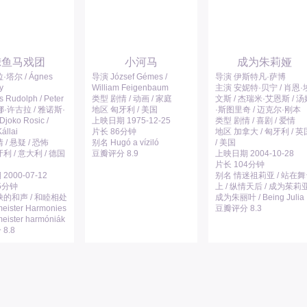
鲸鱼马戏团
小河马
成为朱莉娅
·塔尔 / Ágnes
导演 József Gémes /
导演 伊斯特凡·萨博
y
William Feigenbaum
主演 安妮特·贝宁 / 肖恩·
 Rudolph / Peter
类型 剧情 / 动画 / 家庭
文斯 / 杰瑞米·艾恩斯 / 汤
 汉娜·许古拉 / 雅诺斯·
地区 匈牙利 / 美国
·斯图里奇 / 迈克尔·刚本
joko Rosic /
上映日期 1975-12-25
类型 剧情 / 喜剧 / 爱情
állai
片长 86分钟
地区 加拿大 / 匈牙利 / 英
 / 悬疑 / 恐怖
别名 Hugó a víziló
/ 美国
利 / 意大利 / 德国
豆瓣评分 8.9
上映日期 2004-10-28
片长 104分钟
000-07-12
别名 情迷祖莉亚 / 站在
5分钟
上 / 纵情天后 / 成为茱莉亚
缺的和声 / 和睦相处
成为朱丽叶 / Being Julia
meister Harmonies
豆瓣评分 8.3
meister harmóniák
8.8