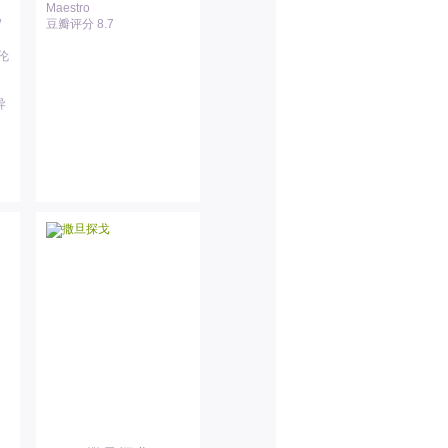
Maestro
/
豆瓣评分 8.7
多伦
异