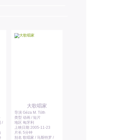
大歌唱家
导演 Géza M. Tóth
科
类型 动画 / 短片
 /
地区 匈牙利
上映日期 2005-11-23
勒
片长 5分钟
奇
别名 歌唱家 / 马斯特罗 /