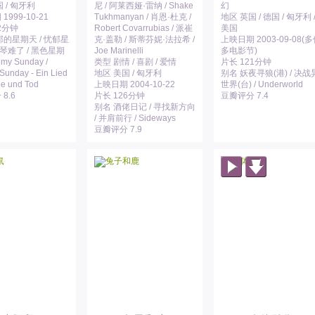
 / 匈牙利
尼 / 阿莱西娅·雷纳 / Shake
幻
999-10-21
Tukhmanyan / 肖恩·杜克 /
地区 英国 / 德国 / 匈牙利 
2分钟
Robert Covarrubias / 派崔
美国
郁的星期天 / 忧郁星
克·盖勒 / 斯蒂芬妮·法拉希 /
上映日期 2003-09-08(
狂琴难了 / 黑色星期
Joe Marinelli
多电影节)
omy Sunday /
类型 剧情 / 喜剧 / 爱情
片长 121分钟
Sunday - Ein Lied
地区 美国 / 匈牙利
别名 妖夜寻狼(港) / 决战
be und Tod
上映日期 2004-10-22
世界(台) / Underworld
8.6
片长 126分钟
豆瓣评分 7.4
别名 酒佬日记 / 寻找新方向
/ 并肩前行 / Sideways
豆瓣评分 7.9