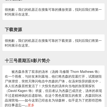
很抱歉，我们的机器正在搜集可靠的播放资源，找到后我们将第一
时间展示在这里。
下载资源
很抱歉，我们的机器正在搜集可靠的下载资源，找到后我们将第一
时间展示在这里。
十三号星期五6影片简介
被杰森杀害了双亲的汤米（汤姆·马修斯 Thom Mathews 饰）
在一个雨夜，与好友来到墓地，他们将杰森的坟墓打开，试图烧毁
尸体泄愤，突然天降闪电击中杰森的尸体，在汤米惊异的眼光中，
杀人狂杰森居然复活了！大惊失色的汤米向当地的加里斯探长
（David Kagen 饰）求援，但后者认为杰森已成历史，汤米的表现
不过是精神病的后遗影响。在这个黑色星期五的夜里，杰森回到水
晶湖营地——如今这里已经改名为绿森林，似乎是为了把那些恐怖
的往事遗忘—
...
更多