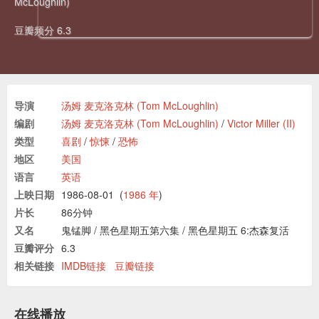
McLoughlin)
豆瓣频分 6.3
导演
汤姆 麦克洛克林 (Tom McLoughlin)
编剧
汤姆 麦克洛克林 (Tom McLoughlin)
/
Victor Miller (II)
类型
喜剧
/
惊悚
/
恐怖
地区
美国
语言
英语
上映日期
1986-08-01
(
1986 年
)
片长
86分钟
又名
鬼锰脚
/
黑色星期五第六集
/
黑色星期五 6:杰森复活
豆瓣评分
6.3
相关链接
IMDB链接
豆瓣链接
在线播放