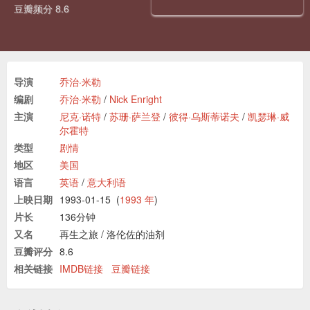
豆瓣频分 8.6
导演
乔治·米勒
编剧
乔治·米勒
/
Nick Enright
主演
尼克·诺特
/
苏珊·萨兰登
/
彼得·乌斯蒂诺夫
/
凯瑟琳·威
尔霍特
类型
剧情
地区
美国
语言
英语
/
意大利语
上映日期
1993-01-15
(
1993 年
)
片长
136分钟
又名
再生之旅
/
洛伦佐的油剂
豆瓣评分
8.6
相关链接
IMDB链接
豆瓣链接