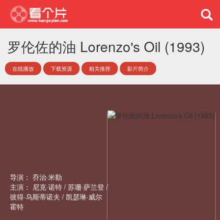
罗伦佐的油 Lorenzo's Oil (1993)
在线播放
下载资源
相关推荐
影片简介
导演：
乔治·米勒
主演：
尼克·诺特
/
苏珊·萨兰登
/
彼得·乌斯蒂诺夫
/
凯瑟琳·威尔
霍特