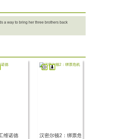
nds a way to bring her three brothers back
工维诺德
汉密尔顿2：绑票危机