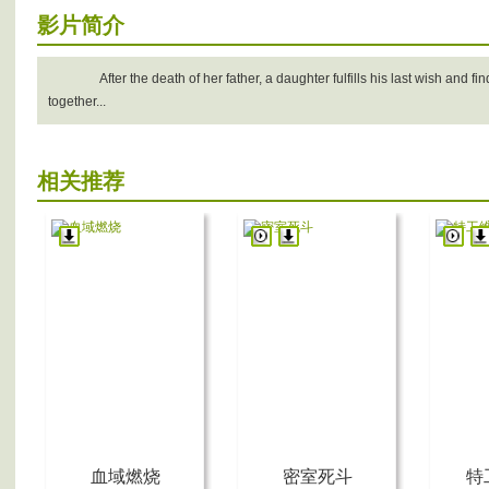
影片简介
After the death of her father, a daughter fulfills his last wish and fi
together...
相关推荐
血域燃烧
密室死斗
特