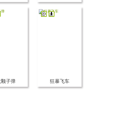
六颗子弹
狂暴飞车