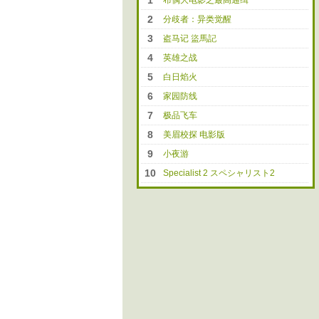
1
布偶大电影之最高通缉
2
分歧者：异类觉醒
3
盗马记 盜馬記
4
英雄之战
5
白日焰火
6
家园防线
7
极品飞车
8
美眉校探 电影版
9
小夜游
10
Specialist 2 スペシャリスト2