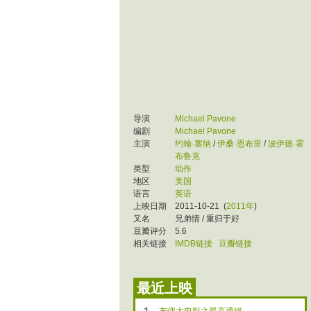
导演
Michael Pavone
编剧
Michael Pavone
主演
约翰·塞纳
/
伊桑·恩布里
/
波伊德·霍
布鲁克
类型
动作
地区
美国
语言
英语
上映日期
2011-10-21
(
2011年
)
又名
兄弟情
/
重归于好
豆瓣评分
5.6
相关链接
IMDB链接
豆瓣链接
最近上映