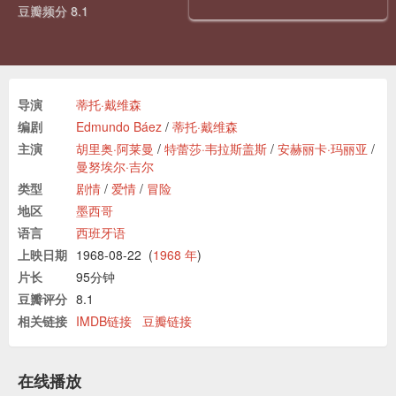
豆瓣频分 8.1
导演
蒂托·戴维森
编剧
Edmundo Báez
/
蒂托·戴维森
主演
胡里奥·阿莱曼
/
特蕾莎·韦拉斯盖斯
/
安赫丽卡·玛丽亚
/
曼努埃尔·吉尔
类型
剧情
/
爱情
/
冒险
地区
墨西哥
语言
西班牙语
上映日期
1968-08-22
(
1968 年
)
片长
95分钟
豆瓣评分
8.1
相关链接
IMDB链接
豆瓣链接
在线播放