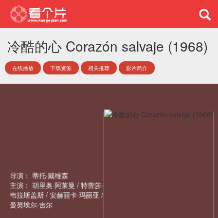
冷酷的心 Corazón salvaje (1968)
在线播放
下载资源
相关推荐
影片简介
导演：
蒂托·戴维森
主演：
胡里奥·阿莱曼
/
特蕾莎·
韦拉斯盖斯
/
安赫丽卡·玛丽亚
/
曼努埃尔·吉尔