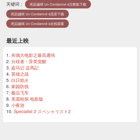
关键词：
死囚越狱 Un Condamné à完整版下载
死囚越狱 Un Condamné à迅雷下载
死囚越狱 Un Condamné à在线观看
最近上映
布偶大电影之最高通缉
分歧者：异类觉醒
盗马记 盜馬記
英雄之战
白日焰火
家园防线
极品飞车
美眉校探 电影版
小夜游
Specialist 2 スペシャリスト2