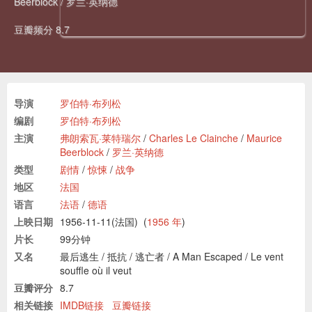
Beerblock
/
罗兰·英纳德
豆瓣频分 8.7
导演
罗伯特·布列松
编剧
罗伯特·布列松
主演
弗朗索瓦·莱特瑞尔
/
Charles Le Clainche
/
Maurice
Beerblock
/
罗兰·英纳德
类型
剧情
/
惊悚
/
战争
地区
法国
语言
法语
/
德语
上映日期
1956-11-11(法国)
(
1956 年
)
片长
99分钟
又名
最后逃生
/
抵抗
/
逃亡者
/
A Man Escaped
/
Le vent
souffle où il veut
豆瓣评分
8.7
相关链接
IMDB链接
豆瓣链接