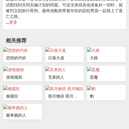
试图找到共同实施计划的同盟。可还没来得及他准备好一切时，就
被判立刻执行死刑。最终他毅然带着年轻的囚犯男孩一起踏上了逃
亡之路。
...
更多
相关推荐
恐惧的代价
日落大道
大路
游戏规则
无辜的人
恶魔
偷窥狂
雨月物语 雨月物語
豹
最卑贱的人