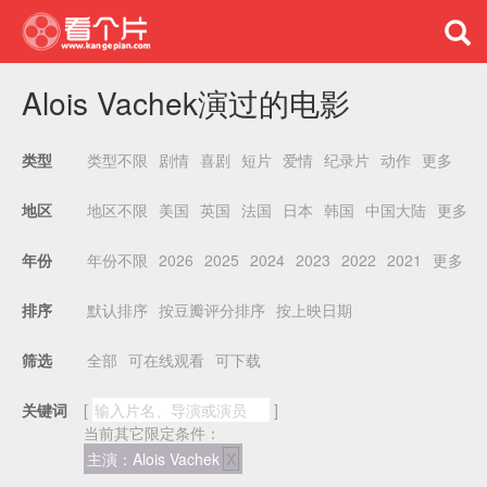
Alois Vachek演过的电影
类型不限
剧情
喜剧
短片
爱情
纪录片
动作
更多
类型
地区不限
美国
英国
法国
日本
韩国
中国大陆
更多
地区
年份不限
2026
2025
2024
2023
2022
2021
更多
年份
默认排序
按豆瓣评分排序
按上映日期
排序
全部
可在线观看
可下载
筛选
关键词
[
]
当前其它限定条件：
主演：Alois Vachek
X