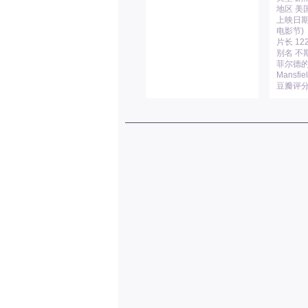
地区 美
上映日期 
电影节)
片长 12
别名 不期
菲尔德的赛
Mansfiel
豆瓣评分 