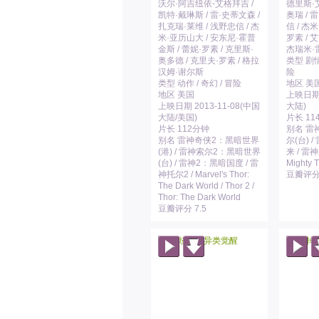
沃尔·阿吉纽依-艾格拜吉 /
德里斯·艾
凯特·戴琳斯 / 雷·史蒂文森 /
奥瑞 / 
扎克瑞·莱维 / 浅野忠信 / 杰
信 / 杰
米·亚历山大 / 安东尼·霍普
罗素 / 
金斯 / 蕾妮·罗素 / 克里斯·
杰瑞米·雷
奥多德 / 克里夫·罗素 / 格拉
类型 剧情 
汉姆·谢尔斯
险
类型 动作 / 奇幻 / 冒险
地区 美
地区 美国
上映日期 
上映日期 2013-11-08(中国
大陆)
大陆/美国)
片长 11
片长 112分钟
别名 雷神
别名 雷神奇侠2：黑暗世界
尔(台) 
(港) / 雷神索尔2：黑暗世界
来 / 雷神
(台) / 雷神2：黑暗国度 / 雷
Mighty T
神托尔2 / Marvel's Thor:
豆瓣评分 
The Dark World / Thor 2 /
Thor: The Dark World
豆瓣评分 7.5