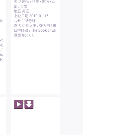
类型 剧情 / 动作 / 惊悚 / 西
部 / 冒险
地区 美国
上映日期 2010-01-15
中国
片长 118分钟
别名 伊莱之书 / 夺天书 / 末
日护经路 / The Book of Eli
击
豆瓣评分 6.6
面对
镜蛇
/
e:
e: