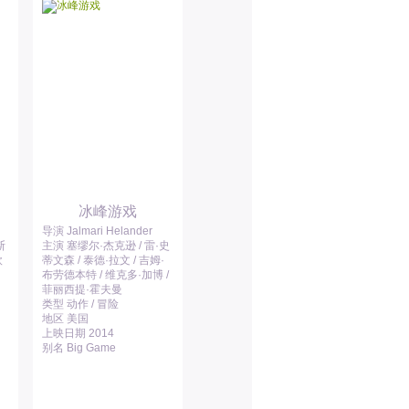
冰峰游戏
导演 Jalmari Helander
斯
主演 塞缪尔·杰克逊 / 雷·史
欧
蒂文森 / 泰德·拉文 / 吉姆·
布劳德本特 / 维克多·加博 /
菲丽西提·霍夫曼
类型 动作 / 冒险
地区 美国
上映日期 2014
别名 Big Game