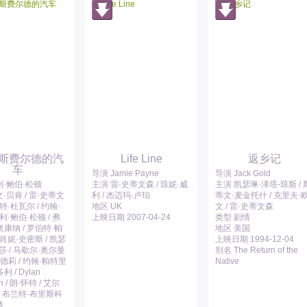
曼斯费尔德的汽
Life Line
返乡记
车
导演 Jamie Payne
导演 Jack Gold
利·鲍伯·松顿
主演 雷·史蒂文森 / 琼妮·威
主演 凯瑟琳·泽塔-琼斯 / 
·贝肯 / 雷·史蒂文
利 / 杰迈玛·卢珀
蒂文·麦金托什 / 克里夫·
伯特·杜瓦尔 / 约翰·
地区 UK
文 / 雷·史蒂文森
比利·鲍伯·松顿 / 弗
上映日期 2007-04-24
类型 剧情
康纳 / 罗伯特·帕
地区 美国
 肖妮·史密斯 / 凯瑟
上映日期 1994-12-04
莎 / 马歇尔·奥尔曼
别名 The Return of the
海德莉 / 约翰·帕特里
Native
 / Dylan
n / 朗·怀特 / 艾尔
/ 布兰特·布里斯科
情