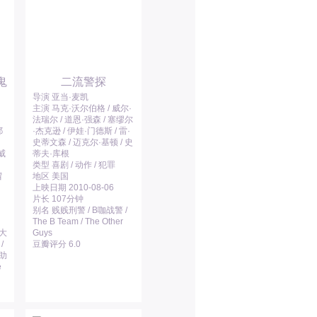
鬼
二流警探
导演 亚当·麦凯
主演 马克·沃尔伯格 / 威尔·
法瑞尔 / 道恩·强森 / 塞缪尔
耶
·杰克逊 / 伊娃·门德斯 / 雷·
史蒂文森 / 迈克尔·基顿 / 史
威
蒂夫·库根
类型 喜剧 / 动作 / 犯罪
冒
地区 美国
上映日期 2010-08-06
片长 107分钟
别名 贱贱刑警 / B咖战警 /
The B Team / The Other
伦大
Guys
/
豆瓣评分 6.0
助
e