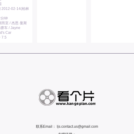
国
2012-02-14(柏林
2分钟
而至 / 杰恩·曼斯
车 / Jayne
d's Car
7.5
联系Email：
ljs.contact.us@gmail.com