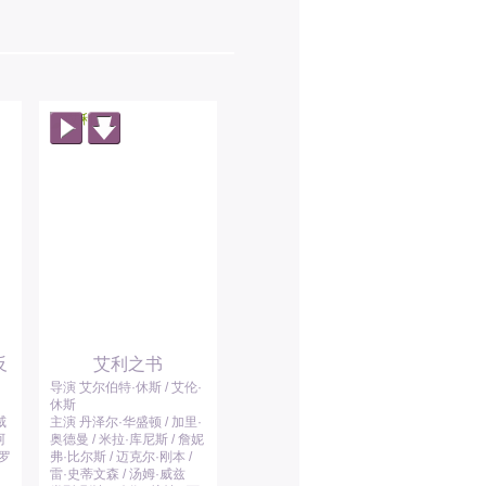
反
艾利之书
导演 艾尔伯特·休斯 / 艾伦·
休斯
威
主演 丹泽尔·华盛顿 / 加里·
阿
奥德曼 / 米拉·库尼斯 / 詹妮
特罗
弗·比尔斯 / 迈克尔·刚本 /
雷·史蒂文森 / 汤姆·威兹