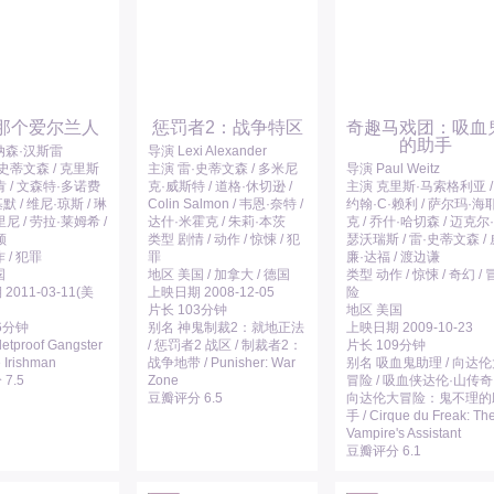
那个爱尔兰人
惩罚者2：战争特区
奇趣马戏团：吸血
的助手
纳森·汉斯雷
导演 Lexi Alexander
史蒂文森 / 克里斯
主演 雷·史蒂文森 / 多米尼
导演 Paul Weitz
 / 文森特·多诺费
克·威斯特 / 道格·休切逊 /
主演 克里斯·马索格利亚 /
基默 / 维尼·琼斯 / 琳
Colin Salmon / 韦恩·奈特 /
约翰·C·赖利 / 萨尔玛·海
尼 / 劳拉·莱姆希 /
达什·米霍克 / 朱莉·本茨
克 / 乔什·哈切森 / 迈克尔·
顿
类型 剧情 / 动作 / 惊悚 / 犯
瑟沃瑞斯 / 雷·史蒂文森 / 
 / 犯罪
罪
廉·达福 / 渡边谦
国
地区 美国 / 加拿大 / 德国
类型 动作 / 惊悚 / 奇幻 / 
2011-03-11(美
上映日期 2008-12-05
险
片长 103分钟
地区 美国
6分钟
别名 神鬼制裁2：就地正法
上映日期 2009-10-23
etproof Gangster
/ 惩罚者2 战区 / 制裁者2：
片长 109分钟
e Irishman
战争地带 / Punisher: War
别名 吸血鬼助理 / 向达
7.5
Zone
冒险 / 吸血侠达伦·山传奇 
豆瓣评分 6.5
向达伦大冒险：鬼不理的
手 / Cirque du Freak: Th
Vampire's Assistant
豆瓣评分 6.1