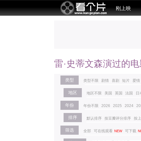
刚上映
雷·史蒂文森演过的电
类型
类型不限
剧情
喜剧
短片
爱情
地区
地区不限
美国
英国
法国
日
年份
年份不限
2026
2025
2024
20
排序
默认排序
按豆瓣评分排序
按
筛选
全部
可在线观看
可下载
NEW
N