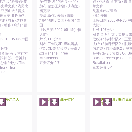
尔巴 / 科鲁姆·费
多·布鲁姆 / 詹姆斯·柯登 /
姆 / 乔纳森·普雷斯 / 雷·史
雷·史蒂文森 / 浅野忠
加布瑞拉·王尔德 / 弗莱迪·
蒂文森
米·亚历山大 / 蕾妮·
福克斯
类型 动作 / 冒险
艾德里安娜·巴拉扎 /
类型 动作 / 爱情 / 冒险
地区 美国
纳 / 乔希·达拉斯
地区 法国 / 美国 / 英国 / 德
上映日期 2013-04-15(
/ 动作 / 奇幻 / 冒
国
大陆)
上映日期 2012-05-15(中国
片长 107分钟
国
大陆)
别名 义勇群英：毒蛇反
2011-05-08(中国
片长 110分钟
战(港) / 特种部队2：正
别名 三剑侠3D 双城暗战
决(台) / 特种部队2：眼
4分钟
(港) / 3D剑客联盟：云端之
的逆袭 / 特种部队2：报复 
奇侠(港) / 雷神索
战(台) / The Three
特种部队2：复仇 / G.I. Jo
/ 雷神托尔 / 雷神归
Musketeers
Back 2 Revenge / G.I. Jo
之锤 / 托尔 / The
豆瓣评分 6.7
Retaliation
hor / Thor
豆瓣评分 6.4
6.5