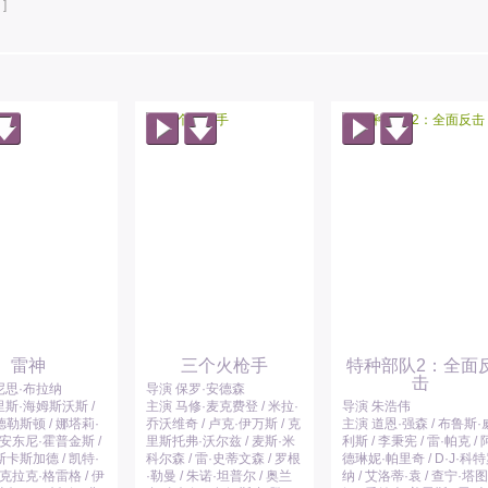
]
雷神
三个火枪手
特种部队2：全面
击
尼思·布拉纳
导演 保罗·安德森
里斯·海姆斯沃斯 /
主演 马修·麦克费登 / 米拉·
导演 朱浩伟
勒斯顿 / 娜塔莉·
乔沃维奇 / 卢克·伊万斯 / 克
主演 道恩·强森 / 布鲁斯·
 安东尼·霍普金斯 /
里斯托弗·沃尔兹 / 麦斯·米
利斯 / 李秉宪 / 雷·帕克 / 
卡斯加德 / 凯特·
科尔森 / 雷·史蒂文森 / 罗根
德琳妮·帕里奇 / D·J·科
 克拉克·格雷格 / 伊
·勒曼 / 朱诺·坦普尔 / 奥兰
纳 / 艾洛蒂·袁 / 查宁·塔图