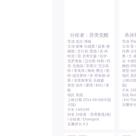
分歧者：异类觉醒
杀掉
导演 尼尔·博格
导演 乔
主演 谢琳·伍德蕾 / 提奥·詹
主演 雷·
姆斯 / 艾什莉·贾德 / 杰·科
托弗·沃肯
特尼 / 雷·史蒂文森 / 佐伊·
奥 / 方·
克罗维兹 / 迈尔斯·特勒 / 托
达·卡德里
尼·戈德温 / 安塞尔·艾尔高
鲍勃·冈
特 / 李美琪 / 梅奇·费法 / 凯
类型 动作
特·温丝莱特 / 本·劳埃德-休
地区 美
斯 / 克里斯蒂安·马德森
上映日期 
类型 动作 / 爱情 / 科幻 / 冒
国)
险
片长 10
地区 美国
别名 Bull
上映日期 2014-09-08(中国
/ Kill Th
大陆)
豆瓣评分 
片长 140分钟
别名 分歧者：异类叛逃(港)
/ 分歧者 / Divergent
豆瓣评分 6.3