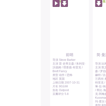
前哨
简·
导演 Steve Barker
主演 雷·史蒂文森 / 朱利安·
导演 比
沃德姆 / 理查德·布雷克 /
主演 凯文
Brett Fancy
森 / 罗
类型 动作 / 恐怖
赫特 / 
地区 英国
兰西丝·奥
上映日期 2007-10-31
特里克 /
片长 90分钟
琳·拉·纳
别名 Outpost
/ 蒂比·
豆瓣评分 5.8
克·阿梅多利
Kussma
玛·霍尔 
类型 剧