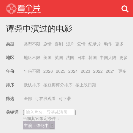
谭尧中演过的电影
类型不限
剧情
喜剧
短片
爱情
纪录片
动作
更多
类型
地区不限
美国
英国
法国
日本
韩国
中国大陆
更多
地区
年份不限
2026
2025
2024
2023
2022
2021
更多
年份
默认排序
按豆瓣评分排序
按上映日期
排序
全部
可在线观看
可下载
筛选
关键词
[
]
当前其它限定条件：
主演：谭尧中
X