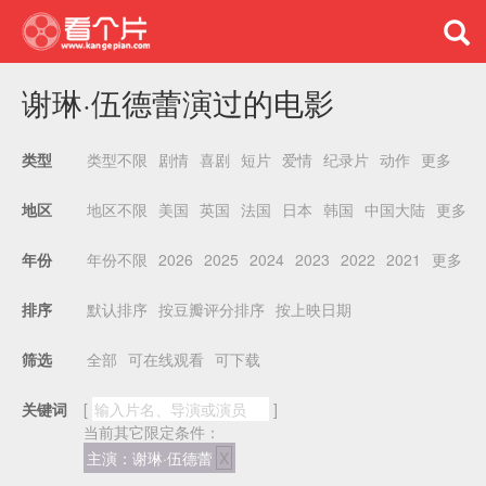
谢琳·伍德蕾演过的电影
类型不限
剧情
喜剧
短片
爱情
纪录片
动作
更多
类型
地区不限
美国
英国
法国
日本
韩国
中国大陆
更多
地区
年份不限
2026
2025
2024
2023
2022
2021
更多
年份
默认排序
按豆瓣评分排序
按上映日期
排序
全部
可在线观看
可下载
筛选
关键词
[
]
当前其它限定条件：
主演：谢琳·伍德蕾
X