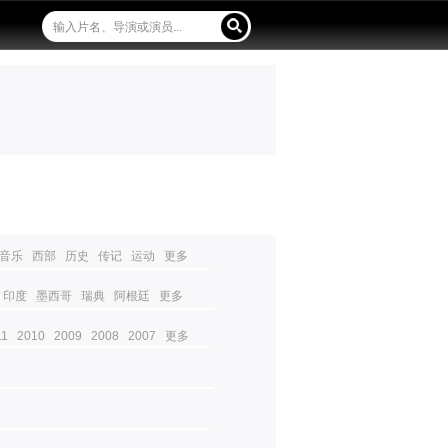
音乐
西部
历史
传记
运动
更多
印度
墨西哥
瑞典
阿根廷
更多
11
2010
2009
2008
2007
更多