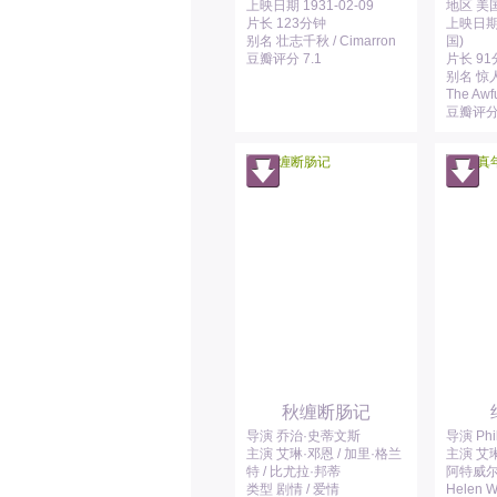
上映日期 1931-02-09
地区 美
片长 123分钟
上映日期 
别名 壮志千秋 / Cimarron
国)
豆瓣评分 7.1
片长 9
别名 惊人
The Awfu
豆瓣评分 
秋缠断肠记
导演 乔治·史蒂文斯
导演 Phil
主演 艾琳·邓恩 / 加里·格兰
主演 艾琳
特 / 比尤拉·邦蒂
阿特威尔 
类型 剧情 / 爱情
Helen W