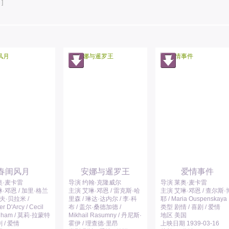
]
春闺风月
安娜与暹罗王
爱情事件
奥·麦卡雷
导演 约翰·克隆威尔
导演 莱奥·麦卡雷
·邓恩 / 加里·格兰
主演 艾琳·邓恩 / 雷克斯·哈
主演 艾琳·邓恩 / 查尔斯·
尔夫·贝拉米 /
里森 / 琳达·达内尔 / 李·科
耶 / Maria Ouspenskaya
r D'Arcy / Cecil
布 / 盖尔·桑德加德 /
类型 剧情 / 喜剧 / 爱情
gham / 莫莉·拉蒙特
Mikhail Rasumny / 丹尼斯·
地区 美国
 / 爱情
霍伊 / 理查德·里昂
上映日期 1939-03-16