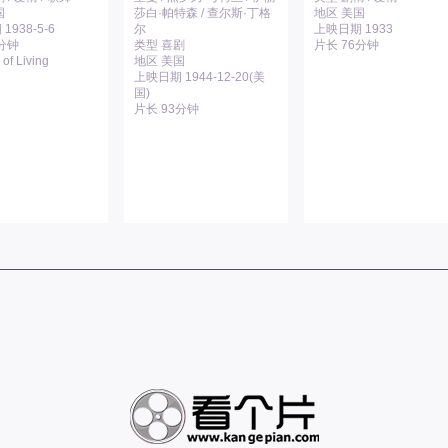
国
莎白·帕特森 / 查尔斯·丁格
地区 美国
1938-5-6
尔
上映日期 1933
1分钟
类型 喜剧
片长 76分钟
of Living
地区 美国
上映日期 1944-12-20(美
国)
片长 93分钟