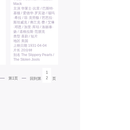
Mack
主演 华莱士·比里 / 巴斯特·
基顿 / 爱德华·罗宾逊 / 瑙玛
·希拉 / 琼·克劳馥 / 芭芭拉·
斯坦威克 / 弗兰克·费 / 艾琳
·邓恩 / 加里·库珀 / 洛丽泰·
扬 / 道格拉斯·范朋克
类型 喜剧 / 短片
地区 美国
上映日期 1931-04-04
片长 20分钟
别名 The Slippery Pearls /
The Stolen Jools
1
2
第1页
回到第
页