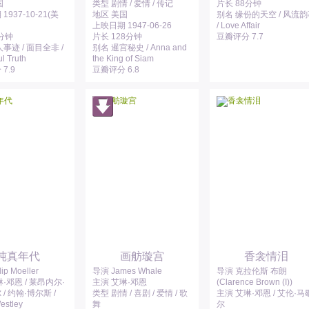
国
类型 剧情 / 爱情 / 传记
片长 88分钟
1937-10-21(美
地区 美国
别名 缘份的天空 / 风流
上映日期 1947-06-26
/ Love Affair
1分钟
片长 128分钟
豆瓣评分 7.7
事迹 / 面目全非 /
别名 暹宫秘史 / Anna and
l Truth
the King of Siam
7.9
豆瓣评分 6.8
纯真年代
画舫璇宫
香衾情泪
ip Moeller
导演 James Whale
导演 克拉伦斯 布朗
·邓恩 / 莱昂内尔·
主演 艾琳·邓恩
(Clarence Brown (I))
/ 约翰·博尔斯 /
类型 剧情 / 喜剧 / 爱情 / 歌
主演 艾琳·邓恩 / 艾伦·马
estley
舞
尔