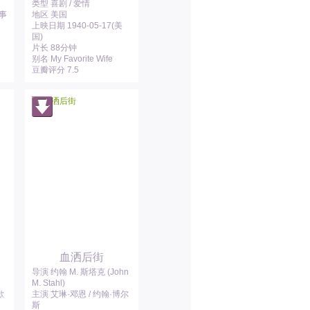
类型 喜剧 / 爱情
韵事
地区 美国
上映日期 1940-05-17(美
国)
片长 88分钟
别名 My Favorite Wife
豆瓣评分 7.5
血洒后街
导演 约翰 M. 斯塔克 (John
M. Stahl)
歇
主演 艾琳·邓恩 / 约翰·博尔
斯