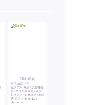
我的爱妻
导演 加森·卡宁
博
主演 艾琳·邓恩 / 加里·格兰
特 / 兰道夫·斯科特 / 吉尔·
帕特里克 / 安·休梅克 / 斯科
蒂·贝克特 / Mary Lou
Harrington