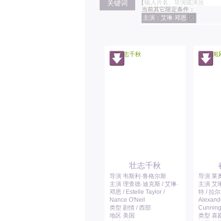
关键词
[
当前其它限定条件：
主演：艾琳·邓恩
X
壮志千秋
导演 韦斯利·鲁格尔斯
导演 莱
主演 理查德·迪克斯 / 艾琳·
主演 艾琳
邓恩 / Estelle Taylor /
特 / 拉
Nance O'Neil
Alexande
类型 剧情 / 西部
Cunnin
地区 美国
类型 喜剧