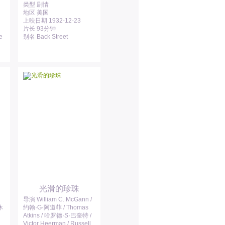
类型 剧情
地区 美国
上映日期 1932-12-23
片长 93分钟
e
别名 Back Street
光滑的珍珠
导演 William C. McGann /
休
约翰·G·阿道菲 / Thomas
Atkins / 哈罗德·S·巴奎特 /
Victor Heerman / Russell