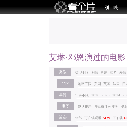
刚上映
艾琳·邓恩演过的电影
类型
类型不限
剧情
喜剧
短片
爱情
地区
地区不限
美国
英国
法国
日
年份
年份不限
2026
2025
2024
20
排序
默认排序
按豆瓣评分排序
按
筛选
全部
可在线观看
可下载
NEW
N