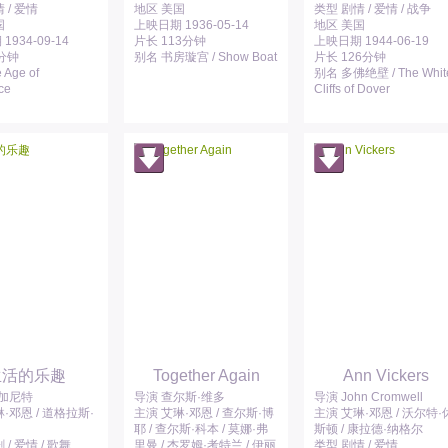
 / 爱情
地区 美国
类型 剧情 / 爱情 / 战争
国
上映日期 1936-05-14
地区 美国
934-09-14
片长 113分钟
上映日期 1944-06-19
1分钟
别名 书房璇宫 / Show Boat
片长 126分钟
Age of
别名 多佛绝壁 / The Whit
ce
Cliffs of Dover
生活的乐趣
Together Again
Ann Vickers
·加尼特
导演 查尔斯·维多
导演 John Cromwell
·邓恩 / 道格拉斯·
主演 艾琳·邓恩 / 查尔斯·博
主演 艾琳·邓恩 / 沃尔特·
耶 / 查尔斯·科本 / 莫娜·弗
斯顿 / 康拉德·纳格尔
 / 爱情 / 歌舞
里曼 / 杰罗姆·考特兰 / 伊丽
类型 剧情 / 爱情