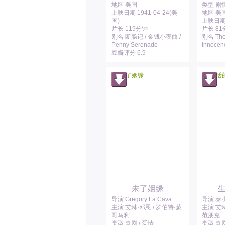
地区 美国
类型 剧情
上映日期 1941-04-24(美
地区 美
国)
上映日期 1
片长 119分钟
片长 8
别名 断肠记 / 金钱小夜曲 /
别名 The 
Penny Serenade
Innocen
豆瓣评分 6.9
未了姻缘
导演 Gregory La Cava
导演 泰
主演 艾琳·邓恩 / 罗伯特·蒙
主演 艾琳
哥马利
范朋克
类型 喜剧 / 爱情
类型 喜剧