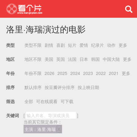
洛里·海瑞演过的电影
类型不限
剧情
喜剧
短片
爱情
纪录片
动作
更多
类型
地区不限
美国
英国
法国
日本
韩国
中国大陆
更多
地区
年份不限
2026
2025
2024
2023
2022
2021
更多
年份
默认排序
按豆瓣评分排序
按上映日期
排序
全部
可在线观看
可下载
筛选
关键词
[
]
当前其它限定条件：
主演：洛里·海瑞
X