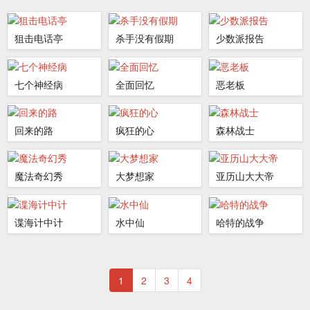
狙击电话亭
杀手没有假期
少数派报告
七个神经病
全面回忆
恶老板
回来的路
疯狂的心
森林战士
魔法奇幻秀
大梦想家
亚历山大大帝
谍海计中计
水中仙
哈特的战争
1
2
3
4