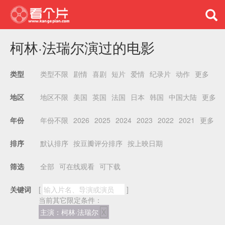
柯林·法瑞尔演过的电影
类型不限
剧情
喜剧
短片
爱情
纪录片
动作
更多
类型
地区不限
美国
英国
法国
日本
韩国
中国大陆
更多
地区
年份不限
2026
2025
2024
2023
2022
2021
更多
年份
默认排序
按豆瓣评分排序
按上映日期
排序
全部
可在线观看
可下载
筛选
关键词
[
]
当前其它限定条件：
主演：柯林·法瑞尔
X