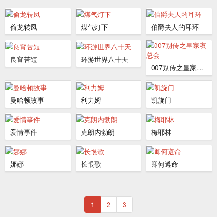
偷龙转凤
煤气灯下
伯爵夫人的耳环
良宵苦短
环游世界八十天
007别传之皇家夜总会
曼哈顿故事
利力姆
凯旋门
爱情事件
克朗内勃朗
梅耶林
娜娜
长恨歌
卿何遵命
1
2
3