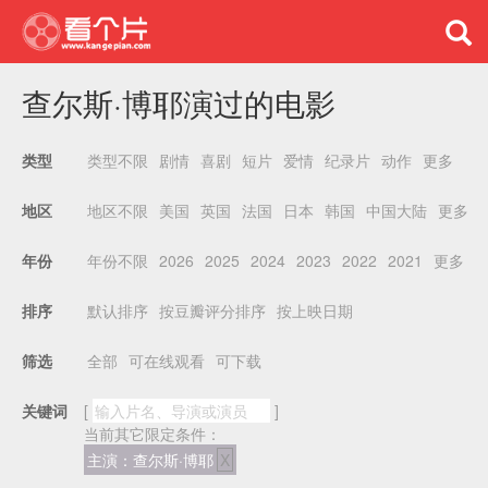
查尔斯·博耶演过的电影
类型不限
剧情
喜剧
短片
爱情
纪录片
动作
更多
类型
地区不限
美国
英国
法国
日本
韩国
中国大陆
更多
地区
年份不限
2026
2025
2024
2023
2022
2021
更多
年份
默认排序
按豆瓣评分排序
按上映日期
排序
全部
可在线观看
可下载
筛选
关键词
[
]
当前其它限定条件：
主演：查尔斯·博耶
X