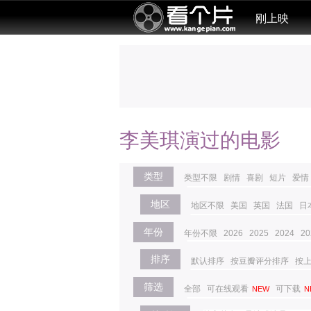
刚上映
李美琪演过的电影
类型
类型不限
剧情
喜剧
短片
爱情
地区
地区不限
美国
英国
法国
日
年份
年份不限
2026
2025
2024
20
排序
默认排序
按豆瓣评分排序
按
筛选
全部
可在线观看
可下载
NEW
N