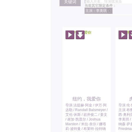
关键词
[
当前其它限定条件：
主演：李美琪
X
纽约，我爱你
导演 法提赫·阿金 / 伊万·阿
导演 伦
达勒 / Randall Balsmeyer /
主演 布鲁
艾伦·休斯 / 岩井俊二 / 姜文
西·奥利芬
/ 谢加·凯普尔 / Joshua
李美琪 /
Marston / 米拉·奈尔 / 娜塔
纳森·萨多
莉·波特曼 / 布莱特·拉特纳
Friedm