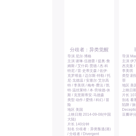
分歧者：异类觉醒
导演 尼尔·博格
导演 Mar
主演 谢琳·伍德蕾 / 提奥·詹
主演 伊万
姆斯 / 艾什莉·贾德 / 杰·科
杰克曼 /
特尼 / 雷·史蒂文森 / 佐伊·
李美琪
克罗维兹 / 迈尔斯·特勒 / 托
类型 剧情 
尼·戈德温 / 安塞尔·艾尔高
罪
特 / 李美琪 / 梅奇·费法 / 凯
地区 美
特·温丝莱特 / 本·劳埃德-休
上映日期 2
斯 / 克里斯蒂安·马德森
片长 10
类型 动作 / 爱情 / 科幻 / 冒
别名 看客
险
陷阱 / 旅
地区 美国
Decepti
上映日期 2014-09-08(中国
豆瓣评分 
大陆)
片长 140分钟
别名 分歧者：异类叛逃(港)
/ 分歧者 / Divergent