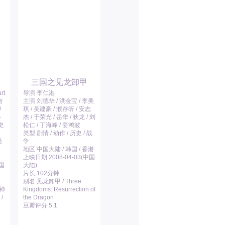
三国之见龙卸甲
rt
导演 李仁港
吉
主演 刘德华 / 洪金宝 / 李美
/
琪 / 吴建豪 / 濮存昕 / 安志
·
杰 / 于荣光 / 岳华 / 狄龙 / 刘
史
松仁 / 丁海峰 / 姜鸿波
类型 剧情 / 动作 / 历史 / 战
恐
争
地区 中国大陆 / 韩国 / 香港
上映日期 2008-04-03(中国
中国
大陆)
片长 102分钟
别名 见龙卸甲 / Three
天神
Kingdoms: Resurrection of
/
the Dragon
豆瓣评分 5.1