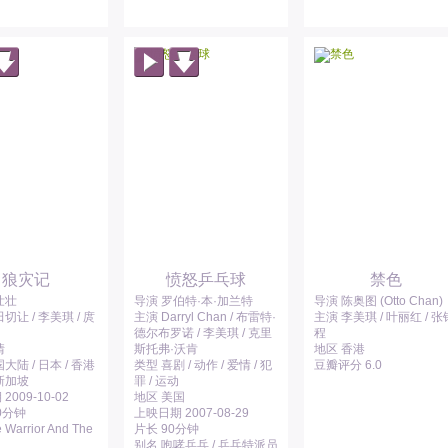
狼灾记
愤怒乒乓球
禁色
壮壮
导演 罗伯特·本·加兰特
导演 陈奥图 (Otto Chan)
切让 / 李美琪 / 庹
主演 Darryl Chan / 布雷特·
主演 李美琪 / 叶丽红 / 张
德尔布罗诺 / 李美琪 / 克里
程
情
斯托弗·沃肯
地区 香港
大陆 / 日本 / 香港
类型 喜剧 / 动作 / 爱情 / 犯
豆瓣评分 6.0
 新加坡
罪 / 运动
009-10-02
地区 美国
0分钟
上映日期 2007-08-29
Warrior And The
片长 90分钟
别名 咆哮乒乓 / 乒乓特派员