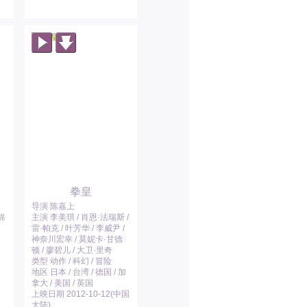
拳皇
导演 陈嘉上
锦
主演 李美琪 / 肖恩·法瑞斯 /
雷·帕克 / 叶芳华 / 李威尹 /
神奈川宏幸 / 莫妮卡·甘德
顿 / 廖碧儿 / 大卫·里奇
类型 动作 / 科幻 / 冒险
地区 日本 / 台湾 / 德国 / 加
拿大 / 美国 / 英国
上映日期 2012-10-12(中国
大陆)