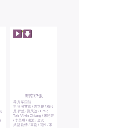
海南鸡饭
导演 毕国智
主演 张艾嘉 / 陈立鹏 / 梅拉
切
尼·罗兰 / 甄民达 / Craig
Toh / Alvin Chiang / 宋琇萱
犯
/ 李美琪 / 凌波 / 金汉
类型 剧情 / 喜剧 / 同性 / 家