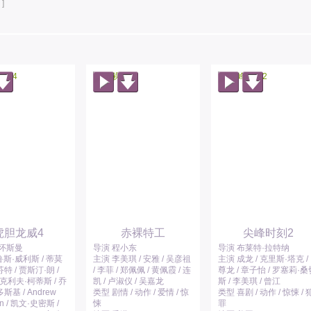
]
虎胆龙威4
赤裸特工
尖峰时刻2
·怀斯曼
导演 程小东
导演 布莱特·拉特纳
斯·威利斯 / 蒂莫
主演 李美琪 / 安雅 / 吴彦祖
主演 成龙 / 克里斯·塔克 /
特 / 贾斯汀·朗 /
/ 李菲 / 郑佩佩 / 黄佩霞 / 连
尊龙 / 章子怡 / 罗塞莉·桑
 克利夫·柯蒂斯 / 乔
凯 / 卢淑仪 / 吴嘉龙
斯 / 李美琪 / 曾江
斯基 / Andrew
类型 剧情 / 动作 / 爱情 / 惊
类型 喜剧 / 动作 / 惊悚 / 
an / 凯文·史密斯 /
悚
罪