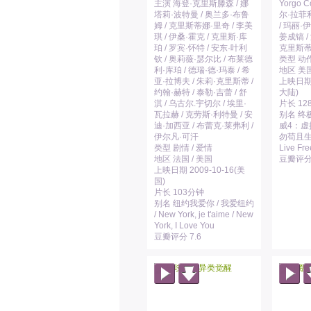
主演 海登·克里斯滕森 / 娜
Yorgo C
塔莉·波特曼 / 奥兰多·布鲁
尔·拉菲利 
姆 / 克里斯蒂娜·里奇 / 李美
/ 玛丽·
琪 / 伊桑·霍克 / 克里斯·库
姜成镐 /
珀 / 罗宾·怀特 / 安东·叶利
克里斯蒂
钦 / 奥莉薇·瑟尔比 / 布莱德
类型 动作
利·库珀 / 德瑞·德·玛泰 / 希
地区 美国
亚·拉博夫 / 朱莉·克里斯蒂 /
上映日期 
约翰·赫特 / 泰勒·吉蕾 / 舒
大陆)
淇 / 乌古尔.宇切尔 / 埃里·
片长 12
瓦拉赫 / 克劳斯·利特曼 / 安
别名 终极
迪·加西亚 / 布蕾克·莱弗利 /
威4：虚
伊尔凡·可汗
勿苟且生 / 
类型 剧情 / 爱情
Live Fre
地区 法国 / 美国
豆瓣评分 
上映日期 2009-10-16(美
国)
片长 103分钟
别名 纽约我爱你 / 我爱纽约
/ New York, je t'aime / New
York, I Love You
豆瓣评分 7.6