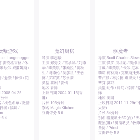
玩叛游戏
魔幻厨房
驱魔者
cel Langenegger
导演 李志毅
导演 Scott Charles Stewa
·麦克格雷格 / 休·
主演 郑秀文 / 言承旭 / 刘德
主演 保罗·贝坦尼 / 凯姆·
 米歇尔·威廉姆斯 /
华 / 李美琪 / 张燊悦 / 黄秋
甘戴 / 李美琪 / 卡尔·厄本 
生 / 冯德伦 / 吴彦祖 / 王敏
莉莉·柯林斯 / 克里斯托弗
/ 悬疑 / 惊悚 / 犯
德 / 罗家英 / 苏永康
普卢默 / 布拉德·道里夫 / 
类型 喜剧 / 爱情
蒂芬·莫耶
国
地区 香港
类型 动作 / 科幻 / 惊悚 / 
008-04-25
上映日期 2004-01-15(香
怖
7分钟
港)
地区 美国
 / 桃色名单 / 激情
片长 105分钟
上映日期 2011-11-29(
行者 / 骗局 /
别名 Magic Kitchen
大陆)
on
豆瓣评分 5.6
片长 84分钟
6.4
别名 猎魔教士3D(台) / 
魔煞(港) / 魔鬼教父 / 牧师 
圣徒 / Priest
豆瓣评分 5.8