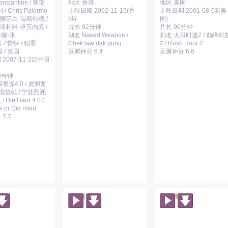
onstantine / 塞瑞
地区 香港
地区 美国
/ Chris Palermo
上映日期 2002-11-15(香
上映日期 2001-08-03(美
伊丽莎白·温斯特德 /
港)
国)
 泽利科·伊万内克 /
片长 92分钟
片长 90分钟
娜·张
别名 Naked Weapon /
别名 火拼时速2 / 巅峰时
 / 惊悚 / 犯罪
Chek law dak gung
2 / Rush Hour 2
 / 英国
豆瓣评分 6.4
豆瓣评分 6.6
2007-11-22(中国
8分钟
警探4.0 / 虎胆龙
拟危机 / 宁壮烈死
Die Hard 4.0 /
e or Die Hard
7.7