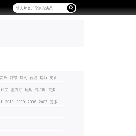
音乐
西部
历史
传记
运动
更多
印度
墨西哥
瑞典
阿根廷
更多
11
2010
2009
2008
2007
更多