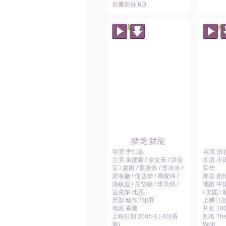
豆瓣评分 6.3
猛龙 猛龍
导演 李仁港
导演 田
主演 吴建豪 / 余文乐 / 洪金
主演 小田
宝 / 夏雨 / 黄圣依 / 李冰冰 /
宗华
梁洛施 / 任达华 / 周俊伟 /
类型 剧
汤镇业 / 吴岱融 / 李美琪 /
地区 中国
迈克尔·比恩
/ 美国 /
类型 动作 / 犯罪
上映日期 2
地区 香港
片长 10
上映日期 2005-11-10(香
别名 The 
港)
Wolf