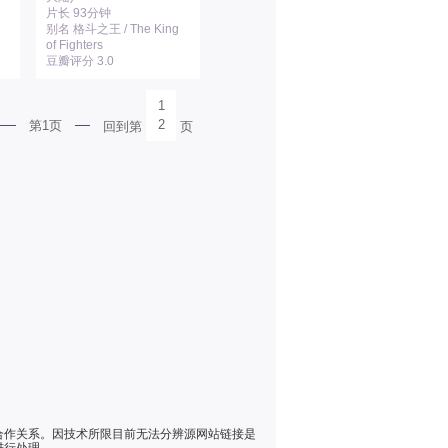
片长 93分钟
别名 格斗之王 / The King
of Fighters
豆瓣评分 3.0
1
2
第1页
回到第
页
合作关系。因技术所限目前无法分辨源网站链接是