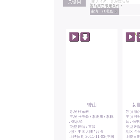
关键词
[
当前其它限定条件：
主演：张书豪
X
转山
女
导演 杜家毅
导演 杨
主演 张书豪 / 李晓川 / 李桃
主演 桂纶
/ 钮承泽
岳 / 张
类型 剧情 / 冒险
类型 剧情
地区 中国大陆 / 台湾
地区 台
上映日期 2011-11-03(中国
上映日期 