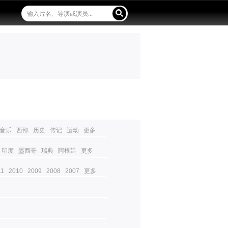
音乐
西部
历史
传记
运动
更多
印度
墨西哥
瑞典
阿根廷
更多
11
2010
2009
2008
2007
更多