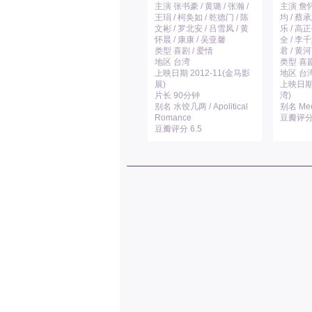
主演 张书豪 / 黄璐 / 张瀚 /
主演 詹怀
王琄 / 柯奂如 / 乾德门 / 陈
均 / 蔡承
文彬 / 罗北安 / 吕雪凤 / 黄
乐 / 高正
怀晨 / 康康 / 吴亚馨
全 / 李千
类型 喜剧 / 爱情
君 / 黄河
地区 台湾
类型 喜
上映日期 2012-11(金马影
地区 台
展)
上映日期 
片长 90分钟
湾)
别名 水饺几两 / Apolitical
别名 Meet
Romance
豆瓣评分 
豆瓣评分 6.5