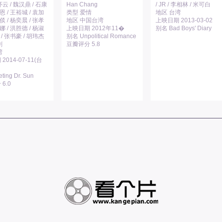
云 / 魏汉鼎 / 石康
Han Chang
/ JR / 李相林 / 米可白
恩 / 王裕城 / 袁加
类型 爱情
地区 台湾
倓 / 杨奕晨 / 张孝
地区 中国台湾
上映日期 2013-03-02
娜 / 洪胜德 / 杨淑
上映日期 2012年11�
别名 Bad Boys' Diary
 / 张书豪 / 胡玮杰
别名 Unpolitical Romance
剧
豆瓣评分 5.8
湾
2014-07-11(台
ing Dr. Sun
6.0