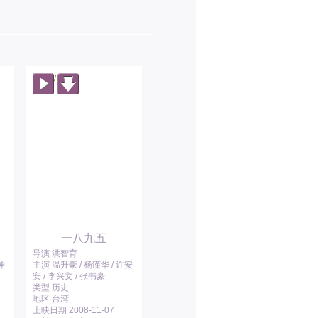
一八九五
导演 洪智育
坤
主演 温升豪 / 杨谨华 / 许安
安 / 李兴文 / 张书豪
类型 历史
地区 台湾
上映日期 2008-11-07