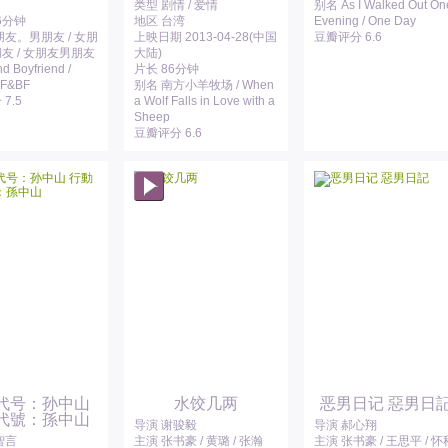
类型 剧情 / 爱情
别名 As I Walked Out On
6分钟
地区 台湾
Evening / One Day
朋友。男朋友 / 女朋
上映日期 2013-04-28(中国
豆瓣评分 6.6
友 / 女朋友男朋友
大陆)
end Boyfriend /
片长 86分钟
 GF&BF
别名 南方小羊牧场 / When
7.5
a Wolf Falls in Love with a
Sheep
豆瓣评分 6.6
代号：孙中山
水饺几两
恶男日记 惡男日
代號：孫中山
导演 谢骏毅
导演 郝心翔
智言
主演 张书豪 / 黄璐 / 张瀚
主演 张书豪 / 王思平 / 怀