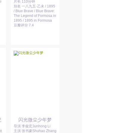
e
片长 110分钟
别名 一八九五·乙未 / 1895
/ Blue Brave / Blue Brave:
The Legend of Formosa in
1895 / 1895 in Formosa
豆瓣评分 7.4
記
闪光微尘少年梦
导演 李俊宏Junhong Li
秋
主演 张书豪Shuhao Zhang