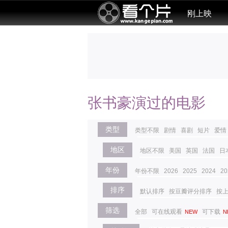
刚上映
张书豪演过的电影
类型
类型不限
剧情
喜剧
短片
爱情
地区
地区不限
美国
英国
法国
日
年份
年份不限
2026
2025
2024
20
排序
默认排序
按豆瓣评分排序
按
筛选
全部
可在线观看
可下载
NEW
N