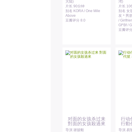
大陆)
湾)
片长 90分钟
片长 10
别名 KORA / One Mile
别名 女
Above
友＊男朋
豆瓣评分 8.0
/ Girlfri
Gf*Bf /
豆瓣评分 
对面的女孩杀过来
行动
對面的女孩殺過來
行動
导演 谢骏毅
导演 易