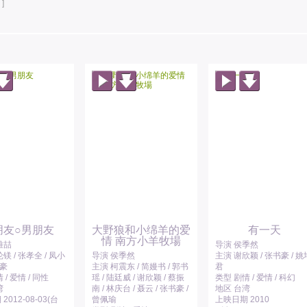
]
朋友○男朋友
大野狼和小绵羊的爱
有一天
情 南方小羊牧場
雅喆
导演 侯季然
镁 / 张孝全 / 凤小
导演 侯季然
主演 谢欣颖 / 张书豪 / 姚
书豪
主演 柯震东 / 简嫚书 / 郭书
君
 / 爱情 / 同性
瑶 / 陆廷威 / 谢欣颖 / 蔡振
类型 剧情 / 爱情 / 科幻
湾
南 / 林庆台 / 聂云 / 张书豪 /
地区 台湾
2012-08-03(台
曾佩瑜
上映日期 2010