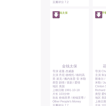
豆瓣评分 7.2
金钱太保
导演 诺曼·杰威森
导演 Char
主演 丹尼·德维托 / 格利高
主演 朱迪
里·派克 / 佩内洛普·安·米勒
斯泰尔 /
类型 剧情 / 喜剧 / 爱情
米勒 / Ju
地区 美国
Clinton 
上映日期 1991-10-18
Richard
片长 103分钟
类型 爱情
别名 抢钱世界 / 抢钱至尊 /
地区 美
Other People's Money
上映日期 1
豆瓣评分 7.7
片长 10