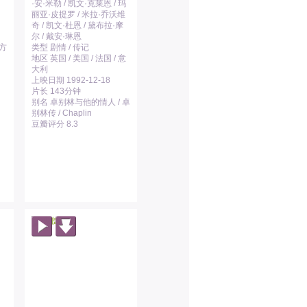
·安·米勒 / 凯文·克莱恩 / 玛
丽亚·皮提罗 / 米拉·乔沃维
奇 / 凯文·杜恩 / 黛布拉·摩
尔 / 戴安·琳恩
的方
类型 剧情 / 传记
地区 英国 / 美国 / 法国 / 意
大利
上映日期 1992-12-18
片长 143分钟
别名 卓别林与他的情人 / 卓
别林传 / Chaplin
豆瓣评分 8.3