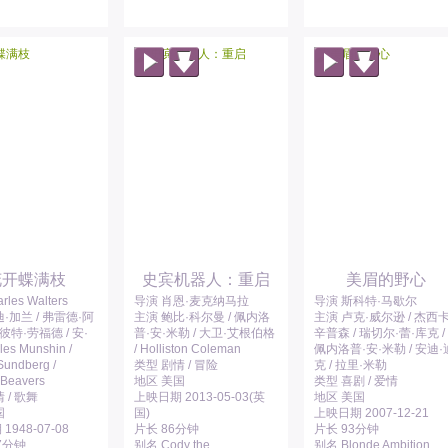
花开蝶满枝
史宾机器人：重启
美眉的野心
les Walters
导演 肖恩·麦克纳马拉
导演 斯科特·马歇尔
·加兰 / 弗雷德·阿
主演 鲍比·科尔曼 / 佩内洛
主演 卢克·威尔逊 / 杰西卡
 彼特·劳福德 / 安·
普·安·米勒 / 大卫·艾根伯格
辛普森 / 瑞切尔·蕾·库克 /
les Munshin /
/ Holliston Coleman
佩内洛普·安·米勒 / 安迪·
Sundberg /
类型 剧情 / 冒险
克 / 拉里·米勒
 Beavers
地区 美国
类型 喜剧 / 爱情
 / 歌舞
上映日期 2013-05-03(英
地区 美国
国
国)
上映日期 2007-12-21
948-07-08
片长 86分钟
片长 93分钟
7分钟
别名 Cody the
别名 Blonde Ambition