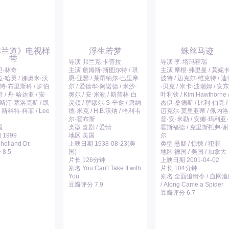
赫兰道》电视样
浮生若梦
蛛丝马迹
带
导演 弗兰克·卡普拉
导演 李·塔玛霍瑞
卫·林奇
主演 詹姆斯·斯图尔特 / 琪
主演 摩根·弗里曼 / 莫妮卡
·哈灵 / 娜奥米·沃
恩·亚瑟 / 莱昂纳尔·巴里摩
波特 / 迈克尔·维克特 / 迪
兰特·布里斯科 / 罗伯
尔 / 爱德华·阿诺德 / 米沙·
·贝克 / 米卡·波瑞姆 / 安东
/ 丹·哈达亚 / 安·
奥尔 / 安·米勒 / 斯普林·白
叶利钦 / Kim Hawthorne 
贾斯汀·塞洛克斯 / 凯
灵顿 / 萨缪尔·S·辛兹 / 唐纳
杰伊·桑德斯 / 比利·伯克 /
 斯科特·科菲 / Lee
德·米克 / H.B.沃纳 / 哈利韦
迈克尔·莫里亚蒂 / 佩内洛
尔·霍布斯
普·安·米勒 / 安娜·玛利亚·
国
类型 喜剧 / 爱情
霍斯福德 / 克里斯托弗·谢
1999
地区 美国
尔
olland Dr.
上映日期 1938-08-23(美
类型 悬疑 / 惊悚 / 犯罪
8.5
国)
地区 德国 / 美国 / 加拿大
片长 126分钟
上映日期 2001-04-02
别名 You Can't Take It with
片长 104分钟
You
别名 全面追缉令 / 血网
豆瓣评分 7.9
/ Along Came a Spider
豆瓣评分 6.7