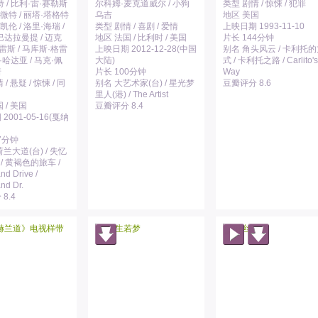
 / 比利·雷·赛勒斯
尔科姆·麦克道威尔 / 小狗
类型 剧情 / 惊悚 / 犯罪
艾微特 / 丽塔·塔格特
乌吉
地区 美国
凯伦 / 洛里·海瑞 /
类型 剧情 / 喜剧 / 爱情
上映日期 1993-11-10
巴达拉曼提 / 迈克
地区 法国 / 比利时 / 美国
片长 144分钟
雷斯 / 马库斯·格雷
上映日期 2012-12-28(中国
别名 角头风云 / 卡利托
丹·哈达亚 / 马克·佩
大陆)
式 / 卡利托之路 / Carlito's
诺
片长 100分钟
Way
/ 悬疑 / 惊悚 / 同
别名 大艺术家(台) / 星光梦
豆瓣评分 8.6
里人(港) / The Artist
 / 美国
豆瓣评分 8.4
2001-05-16(戛纳
7分钟
兰大道(台) / 失忆
 / 黄褐色的旅车 /
nd Drive /
nd Dr.
8.4