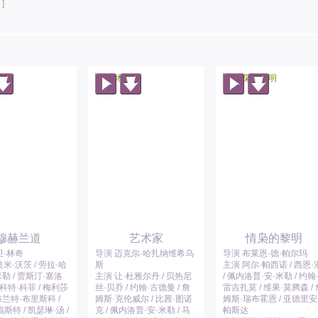
]
穆赫兰道
艺术家
情枭的黎明
卫·林奇
导演 迈克尔·哈扎纳维希乌
导演 布莱恩·德·帕尔玛
米·沃茨 / 劳拉·哈
斯
主演 阿尔·帕西诺 / 西恩·
·米勒 / 贾斯汀·塞洛
主演 让·杜雅尔丹 / 贝热尼
/ 佩内洛普·安·米勒 / 约翰
斯科特·科菲 / 梅利莎
丝·贝乔 / 约翰·古德曼 / 詹
雷吉扎莫 / 维果·莫腾森 / 
 布兰特·布里斯科 /
姆斯·克伦威尔 / 比茜·图诺
姆斯·瑞布霍恩 / 亚德里安
斯特 / 凯瑟琳·汤 /
克 / 佩内洛普·安·米勒 / 马
帕斯达