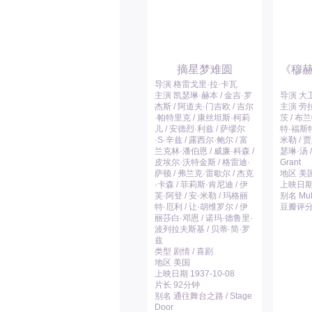
摘星梦难圆
《穆
导演 格雷戈里·拉·卡瓦
主演 凯瑟琳·赫本 / 金吉·罗
导演 大
杰斯 / 阿道夫·门吉欧 / 吉尔
主演 劳拉
·帕特里克 / 康丝坦斯·柯莉
茨 / 布
儿 / 安德烈·利兹 / 萨缪尔
特·福斯特 
·S·辛兹 / 露西尔·鲍尔 / 富
米勒 / 
兰克林·潘伯恩 / 威廉·科森 /
瑟琳·汤 /
皮埃尔·沃特金斯 / 格雷迪·
Grant
萨顿 / 弗兰克·雷歇尔 / 杰克
地区 美
·卡森 / 菲莉斯·肯尼迪 / 伊
上映日期 
芙·阿登 / 安·米勒 / 玛格丽
别名 Mulh
特·厄利 / 让·胡维罗尔 / 伊
豆瓣评分 
丽莎白·邓恩 / 诺玛·德鲁里·
波列拉夫斯基 / 贝蒂·简·罗
兹
类型 剧情 / 喜剧
地区 美国
上映日期 1937-10-08
片长 92分钟
别名 通往舞台之路 / Stage
Door