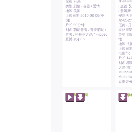
摩根·莉莉
李·格兰特
类型 剧情 / 喜剧 / 爱情
/ 查德·
地区 美国
/ 詹姆斯·
上映日期 2010-08-06(美
安琪洛·
国)
尔·德·巴
片长 90分钟
厄姆 / 
别名 萌动青春 / 青春萌动 /
雷格里
冒失 / 梧桐树之恋 / Flipped
类型 剧情 
豆瓣评分 8.9
性
地区 法国
上映日期 
电影节)
片长 14
别名 穆荷
大道(港)
Mulholla
Mulholla
豆瓣评分 