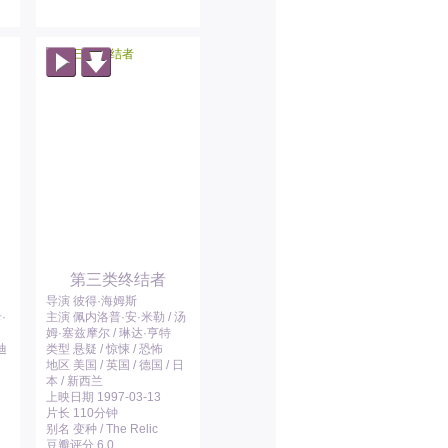
第三类终结者
导演 彼得·海姆斯
·
主演 佩内洛普·安·米勒 / 汤
姆·塞兹摩尔 / 琳达·亨特
迪
类型 悬疑 / 惊悚 / 恐怖
地区 美国 / 英国 / 德国 / 日
本 / 新西兰
上映日期 1997-03-13
片长 110分钟
别名 变种 / The Relic
豆瓣评分 6.0