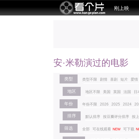
刚上映
安·米勒演过的电影
类型
类型不限
剧情
喜剧
短片
爱情
地区
地区不限
美国
英国
法国
日
年份
年份不限
2026
2025
2024
20
排序
默认排序
按豆瓣评分排序
按
筛选
全部
可在线观看
可下载
NEW
N