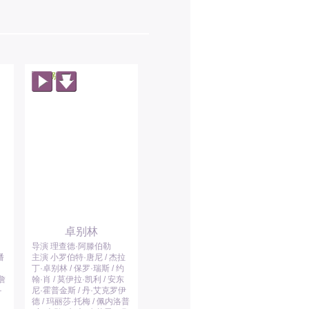
卓别林
导演 理查德·阿滕伯勒
潘
主演 小罗伯特·唐尼 / 杰拉
·
丁·卓别林 / 保罗·瑞斯 / 约
詹
翰·肖 / 莫伊拉·凯利 / 安东
·
尼·霍普金斯 / 丹·艾克罗伊
德 / 玛丽莎·托梅 / 佩内洛普