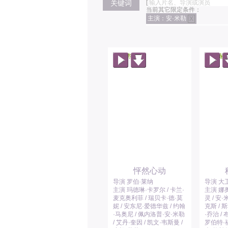
关键词
[
当前其它限定条件：
主演：安·米勒
X
怦然心动
导演 罗伯·莱纳
导演 大
主演 玛德琳·卡罗尔 / 卡兰·
主演 娜奥
麦克奥利菲 / 瑞贝卡·德·莫
灵 / 安
妮 / 安东尼·爱德华兹 / 约翰
克斯 / 
·马奥尼 / 佩内洛普·安·米勒
·乔治 /
/ 艾丹·奎因 / 凯文·韦斯曼 /
罗伯特·福