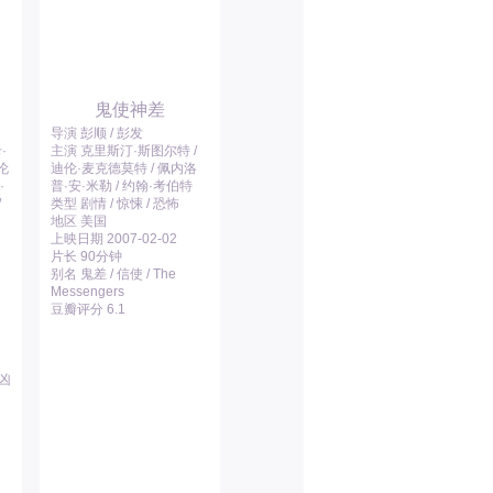
鬼使神差
导演 彭顺 / 彭发
·
主演 克里斯汀·斯图尔特 /
伦
迪伦·麦克德莫特 / 佩内洛
·
普·安·米勒 / 约翰·考伯特
/
类型 剧情 / 惊悚 / 恐怖
地区 美国
上映日期 2007-02-02
片长 90分钟
别名 鬼差 / 信使 / The
Messengers
豆瓣评分 6.1
追凶