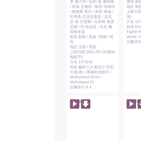
李·格兰特 / 比利·雷·赛勒斯
类型 剧情
/ 查德·艾微特 / 丽塔·塔格特
地区 新西
/ 詹姆斯·凯伦 / 洛里·海瑞 /
上映日期 
安琪洛·巴达拉曼提 / 迈克
国)
尔·德·巴雷斯 / 马库斯·格雷
片长 18
厄姆 / 丹·哈达亚 / 马克·佩
别名 King
雷格里诺
Eighth W
类型 剧情 / 悬疑 / 惊悚 / 同
World /
性
豆瓣评分 
地区 法国 / 美国
上映日期 2001-05-16(戛纳
电影节)
片长 147分钟
别名 穆荷兰大道(台) / 失忆
大道(港) / 黄褐色的旅车 /
Mulholland Drive /
Mulholland Dr.
豆瓣评分 8.4