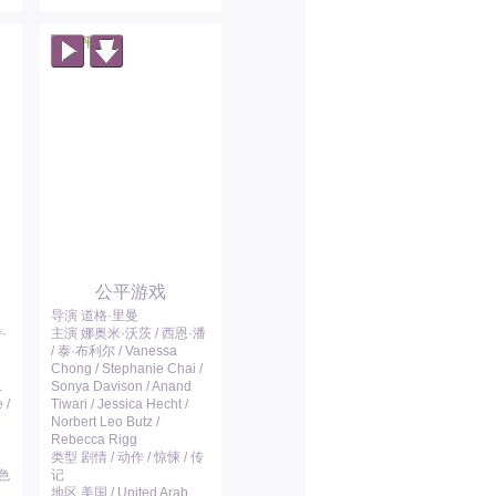
公平游戏
导演 道格·里曼
·
主演 娜奥米·沃茨 / 西恩·潘
/ 泰·布利尔 / Vanessa
Chong / Stephanie Chai /
.
Sonya Davison / Anand
 /
Tiwari / Jessica Hecht /
Norbert Leo Butz /
Rebecca Rigg
类型 剧情 / 动作 / 惊悚 / 传
以色
记
地区 美国 / United Arab