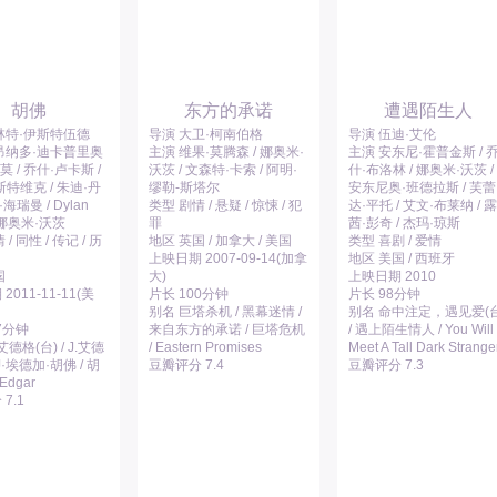
胡佛
东方的承诺
遭遇陌生人
林特·伊斯特伍德
导演 大卫·柯南伯格
导演 伍迪·艾伦
昂纳多·迪卡普里奥
主演 维果·莫腾森 / 娜奥米·
主演 安东尼·霍普金斯 / 
莫 / 乔什·卢卡斯 /
沃茨 / 文森特·卡索 / 阿明·
什·布洛林 / 娜奥米·沃茨 /
特维克 / 朱迪·丹
缪勒-斯塔尔
安东尼奥·班德拉斯 / 芙蕾
·海瑞曼 / Dylan
类型 剧情 / 悬疑 / 惊悚 / 犯
达·平托 / 艾文·布莱纳 / 露
/ 娜奥米·沃茨
罪
茜·彭奇 / 杰玛·琼斯
/ 同性 / 传记 / 历
地区 英国 / 加拿大 / 美国
类型 喜剧 / 爱情
上映日期 2007-09-14(加拿
地区 美国 / 西班牙
国
大)
上映日期 2010
2011-11-11(美
片长 100分钟
片长 98分钟
别名 巨塔杀机 / 黑幕迷情 /
别名 命中注定，遇见爱(台
7分钟
来自东方的承诺 / 巨塔危机
/ 遇上陌生情人 / You Will
艾德格(台) / J.艾德
/ Eastern Promises
Meet A Tall Dark Strange
 J·埃德加·胡佛 / 胡
豆瓣评分 7.4
豆瓣评分 7.3
 Edgar
7.1