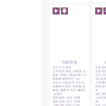
内陆帝国
导演 大卫·林奇
导演 汤
主演 劳拉·邓恩 / 杰瑞米·艾
主演 克里
恩斯 / 贾斯汀·塞洛克斯 / 卡
沃茨 / 
洛琳娜·格鲁斯卡 / Jan
乌尔里奇
Hencz / 克兹佐夫·马扎克 /
·F·奥博
威廉姆·H·梅西 / 朱莉娅·奥
类型 动作 
蒙德 / 娜奥米·沃茨 / 娜塔莎
罪
·金斯基
地区 美国
类型 剧情 / 悬疑 / 惊悚
上映日期 
地区 法国 / 波兰 / 美国
国)
上映日期 2006-12-06
片长 11