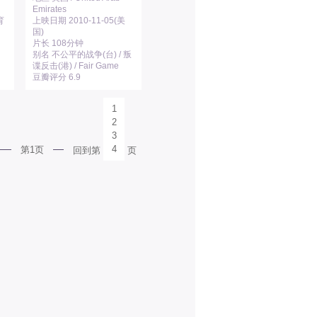
Emirates
育
上映日期 2010-11-05(美
国)
片长 108分钟
别名 不公平的战争(台) / 叛
谍反击(港) / Fair Game
豆瓣评分 6.9
1
2
3
4
第1页
回到第
页