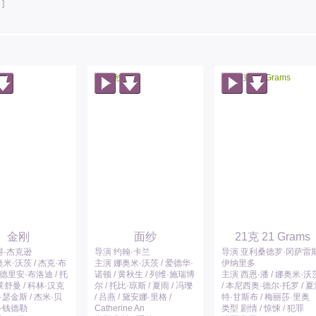
]
金刚
面纱
21克 21 Grams
得·杰克逊
导演 约翰·卡兰
导演 亚利桑德罗·冈萨雷斯
米·沃茨 / 杰克·布
主演 娜奥米·沃茨 / 爱德华·
伊纳里多
艾德里安·布洛迪 / 托
诺顿 / 黄秋生 / 列维·施瑞博
主演 西恩·潘 / 娜奥米·沃
舒曼 / 科林·汉克
尔 / 托比·琼斯 / 夏雨 / 冯瓅
/ 本尼西奥·德尔·托罗 / 
迪·瑟金斯 / 杰米·贝
/ 吕燕 / 黛安娜·里格 /
特·甘斯布 / 梅丽莎·里奥
尔·钱德勒
Catherine An
类型 剧情 / 惊悚 / 犯罪