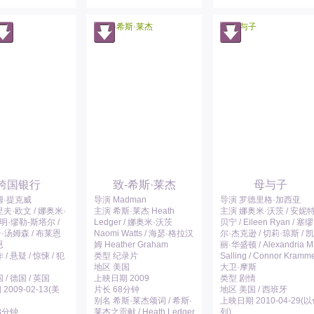
跨国银行
致-希斯·莱杰
母与子
姆·提克威
导演 Madman
导演 罗德里格·加西亚
夫·欧文 / 娜奥米·
主演 希斯·莱杰 Heath
主演 娜奥米·沃茨 / 安妮特
阿明·缪勒-斯塔尔 /
Ledger / 娜奥米·沃茨
贝宁 / Eileen Ryan / 塞缪
·汤姆森 / 布莱恩
Naomi Watts / 海瑟·格拉汉
尔·杰克逊 / 切莉·琼斯 / 凯
恩
姆 Heather Graham
丽·华盛顿 / Alexandria M
/ 悬疑 / 惊悚 / 犯
类型 纪录片
Salling / Connor Kramme
地区 美国
大卫·摩斯
 / 德国 / 英国
上映日期 2009
类型 剧情
2009-02-13(美
片长 68分钟
地区 美国 / 西班牙
别名 希斯·莱杰颂词 / 希斯·
上映日期 2010-04-29(
8分钟
莱杰之贡献 / Heath Ledger
列)