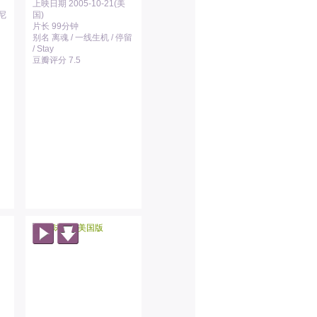
上映日期 2005-10-21(美
威尼
国)
片长 99分钟
别名 离魂 / 一线生机 / 停留
/ Stay
豆瓣评分 7.5