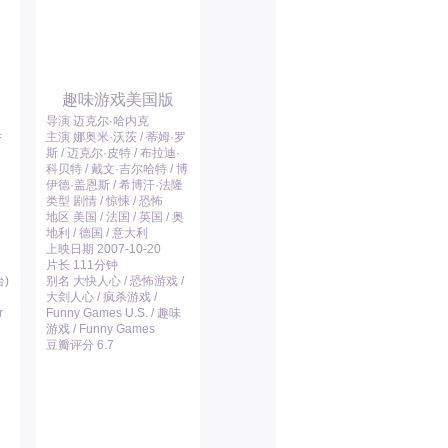
趣味游戏美国版
导演 迈克尔·哈内克
乔
主演 娜奥米·沃茨 / 蒂姆·罗
斯 / 迈克尔·皮特 / 布拉迪·
科贝特 / 戴文·吉尔哈特 / 博
伊德·盖恩斯 / 希博汗·法隆
类型 剧情 / 惊悚 / 恐怖
地区 美国 / 法国 / 英国 / 奥
地利 / 德国 / 意大利
上映日期 2007-10-20
片长 111分钟
)
别名 大快人心 / 恐怖游戏 /
大刽人心 / 疯杀游戏 /
r
Funny Games U.S. / 趣味
游戏 / Funny Games
豆瓣评分 6.7