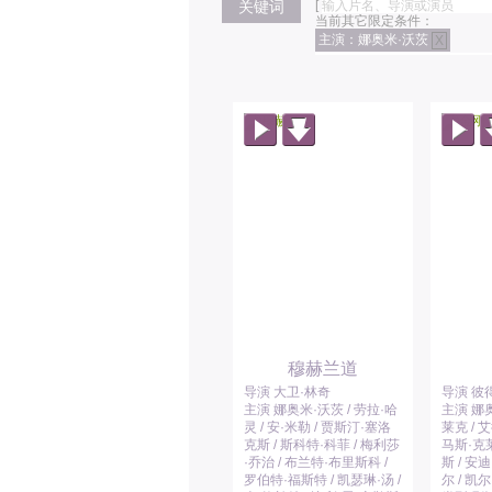
关键词
[
当前其它限定条件：
主演：娜奥米·沃茨
X
穆赫兰道
导演 大卫·林奇
导演 彼
主演 娜奥米·沃茨 / 劳拉·哈
主演 娜奥
灵 / 安·米勒 / 贾斯汀·塞洛
莱克 / 
克斯 / 斯科特·科菲 / 梅利莎
马斯·克莱
·乔治 / 布兰特·布里斯科 /
斯 / 安
罗伯特·福斯特 / 凯瑟琳·汤 /
尔 / 凯