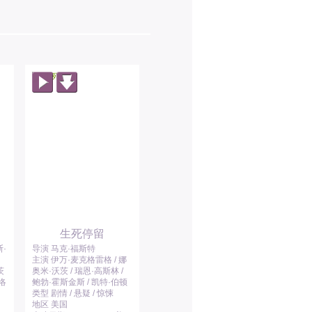
生死停留
·
导演 马克·福斯特
主演 伊万·麦克格雷格 / 娜
茨
奥米·沃茨 / 瑞恩·高斯林 /
夏洛
鲍勃·霍斯金斯 / 凯特·伯顿
类型 剧情 / 悬疑 / 惊悚
地区 美国