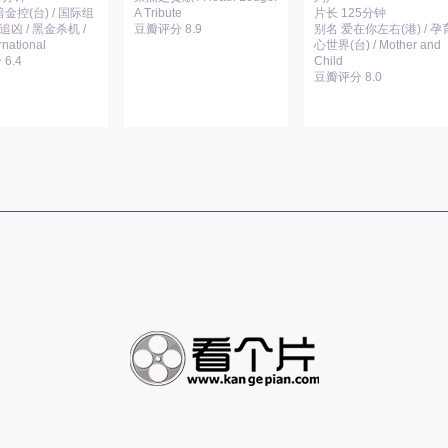
金控(台) / 国际组
A Tribute
片长 125分钟
国追凶 / 黑金杀机 /
豆瓣评分 8.9
别名 爱在你左右(港) / 孕
rnational
心世界(台) / Mother and
6.4
Child
豆瓣评分 8.0