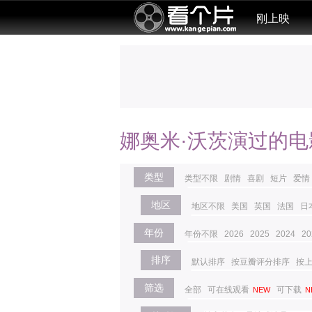
刚上映
娜奥米·沃茨演过的电
类型
类型不限
剧情
喜剧
短片
爱情
地区
地区不限
美国
英国
法国
日
年份
年份不限
2026
2025
2024
20
排序
默认排序
按豆瓣评分排序
按
筛选
全部
可在线观看
可下载
NEW
N