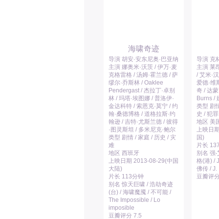
海啸奇迹
导演 胡安·安东尼奥·巴亚纳
导演 克
主演 娜奥米·沃茨 / 伊万·麦
主演 莱
克格雷格 / 汤姆·霍兰德 / 萨
/ 艾米·汉
缪尔·乔斯林 / Oaklee
爱德·维斯
Pendergast / 杰拉丁·卓别
奇 / 达蒙
林 / 玛塔·埃图娜 / 普洛伊·
Burns 
金达科特 / 索恩克·莫宁 / 约
类型 剧情 
翰·桑德博格 / 道格拉斯·约
史 / 犯罪
翰逊 / 吉特·尤斯兰德 / 彼得
地区 美
·图灵斯坦 / 多米尼克·鲍尔
上映日期 
类型 剧情 / 家庭 / 历史 / 灾
国)
难
片长 13
地区 西班牙
别名 强‧
上映日期 2013-08-29(中国
格(港) /
大陆)
佛传 / J.
片长 113分钟
豆瓣评分 
别名 惊天巨啸 / 浩劫奇迹
(台) / 海啸魔魇 / 不可能 /
The Impossible / Lo
imposible
豆瓣评分 7.5