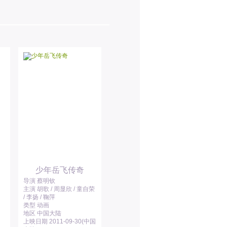
少年岳飞传奇
导演 蔡明钦
主演 胡歌 / 周显欣 / 童自荣
/ 李扬 / 鞠萍
类型 动画
地区 中国大陆
上映日期 2011-09-30(中国