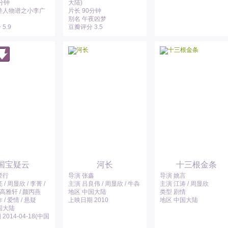
8分钟
大陆)
浒人物谱之小李广
片长 90分钟
别名 午夜凶梦
5.9
豆瓣评分 3.5
国宝疑云
河长
十三根金条
径行
导演 张鑫
导演 姚言
/ 周显欣 / 李菁 /
主演 吕良伟 / 周显欣 / 牛犇
主演 江涛 / 周显欣
 高雅轩 / 颜丙燕
地区 中国大陆
类型 剧情
 / 爱情 / 悬疑
上映日期 2010
地区 中国大陆
国大陆
2014-04-18(中国