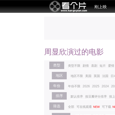
刚上映
周显欣演过的电影
类型
类型不限
剧情
喜剧
短片
爱情
地区
地区不限
美国
英国
法国
日
年份
年份不限
2026
2025
2024
20
排序
默认排序
按豆瓣评分排序
按
筛选
全部
可在线观看
可下载
NEW
N