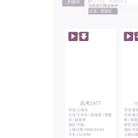
关键词
[
当前其它限定条件：
主演：周显欣
X
高考1977
导演 江海洋
导演 黄
主演 王学兵 / 孙海英 / 周显
主演 陈浩
欣 / 赵有亮
将 / 周
地区 中国
类型 剧情
上映日期 2009-04-03
地区 中
片长 112分钟
上映日期 