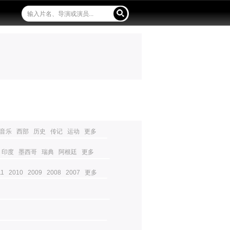
音乐
西部
历史
传记
运动
更多
印度
墨西哥
瑞典
阿根廷
更多
11
2010
2009
2008
2007
更多