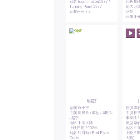
别名 Examination1977 /
片长 9
Turning Point 1977
别名 水
豆瓣评分 7.2
花荣
豆瓣评分 
铜鼓
导演 刘小宁
导演 车
主演 周显欣 / 姬他 / 周明汕
主演 田亮 
/ 赵宁
李泰延 /
地区 中国大陆
类型 动作
上映日期 2002年
地区 中
别名 红河劫 / Red River
上映日期 
Crisis
大陆)