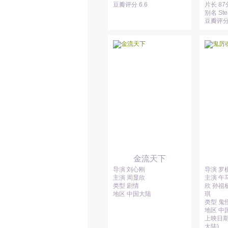
豆瓣评分 6.6
片长 8
别名 Stea
豆瓣评分 
金流天下
导演 刘心刚
导演 罗
主演 周显欣
主演 午
类型 剧情
欣 孙祖
地区 中国大陆
琪
类型 鬼
地区 中
上映日期 
大陆)