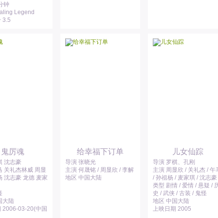
7分钟
ling Legend
3.5
鬼厉魂
给幸福下订单
儿女仙踪
棋 沈志豪
导演 张晓光
导演 罗棋、孔刚
马 关礼杰林威 周显
主演 何晟铭 / 周显欣 / 李解
主演 周显欣 / 关礼杰 / 午
杨 沈志豪 龙德 麦家
地区 中国大陆
/ 孙祖杨 / 麦家琪 / 沈志豪
类型 剧情 / 爱情 / 悬疑 / 
怪
史 / 武侠 / 古装 / 鬼怪
国大陆
地区 中国大陆
2006-03-20(中国
上映日期 2005