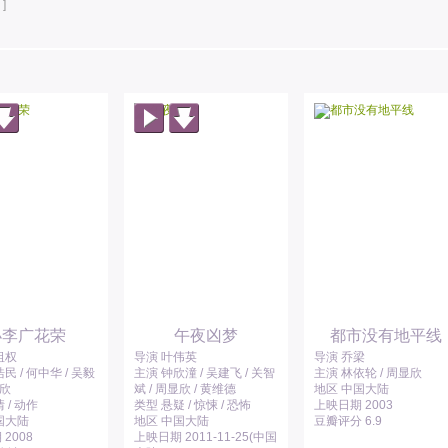
]
小李广花荣
午夜凶梦
都市没有地平线
祖权
导演 叶伟英
导演 乔梁
民 / 何中华 / 吴毅
主演 钟欣潼 / 吴建飞 / 关智
主演 林依轮 / 周显欣
显欣
斌 / 周显欣 / 黄维德
地区 中国大陆
 / 动作
类型 悬疑 / 惊悚 / 恐怖
上映日期 2003
国大陆
地区 中国大陆
豆瓣评分 6.9
2008
上映日期 2011-11-25(中国