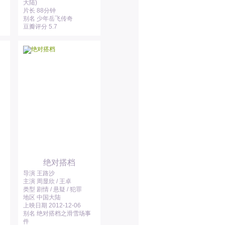
大陆)
片长 88分钟
别名 少年岳飞传奇
豆瓣评分 5.7
绝对搭档
导演 王路沙
主演 周显欣 / 王卓
类型 剧情 / 悬疑 / 犯罪
地区 中国大陆
上映日期 2012-12-06
别名 绝对搭档之滑雪场事
件