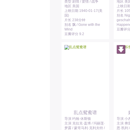
类型 剧情 / 爱情 / 战争
地区 美
地区 美国
上映日期 1
上映日期 1940-01-17(美
片长 10
国)
别名 Nigh
片长 238分钟
geschah 
别名 飘 / Gone with the
Happene
Wind
豆瓣评分 
豆瓣评分 9.2
乱点鸳鸯谱
导演 约翰·休斯顿
导演 小
主演 克拉克·盖博 / 玛丽莲·
主演 弗雷
梦露 / 蒙哥马利·克利夫特 /
恩·凯利 