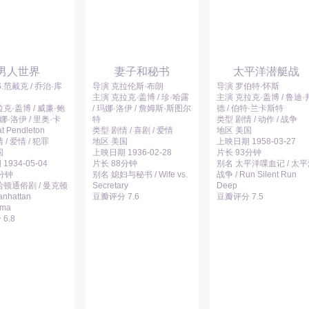
男人世界
妻子和秘书
太平洋潜艇战
S.范戴克 / 乔治·库
导演 克拉伦斯·布朗
导演 罗伯特·怀斯
主演 克拉克·盖博 / 珍·哈露
主演 克拉克·盖博 / 鲁迪·
克·盖博 / 威廉·鲍
/ 玛娜·洛伊 / 詹姆斯·斯图尔
德 / 伯特·兰卡斯特
玛娜·洛伊 / 里奥·卡
特
类型 剧情 / 动作 / 战争
t Pendleton
类型 剧情 / 喜剧 / 爱情
地区 美国
 / 爱情 / 犯罪
地区 美国
上映日期 1958-03-27
国
上映日期 1936-02-28
片长 93分钟
934-05-04
片长 88分钟
别名 太平洋喋血记 / 太
3分钟
别名 媳妇与秘书 / Wife vs.
战争 / Run Silent Run
哈顿通俗剧 / 曼克顿
Secretary
Deep
nhattan
豆瓣评分 7.6
豆瓣评分 7.5
ama
6.8