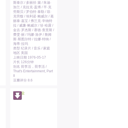
斯泰尔 / 多丽丝·黛 / 朱迪·
加兰 / 克拉克·盖博 / 平·克
劳斯贝 / 罗伯特·泰勒 / 琼·
克劳馥 / 埃利诺·鲍威尔 / 葛
丽泰·嘉宝 / 弗兰克·辛纳特
拉 / 威廉·鲍威尔 / 珍·哈露 /
金吉·罗杰斯 / 赛德·查里斯 /
费雯·丽 / 玛娜·洛伊 / 詹姆
斯·斯图尔特 / 拉娜·特纳 /
海蒂·拉玛
类型 纪录片 / 音乐 / 家庭
地区 美国
上映日期 1976-05-17
片长 126分钟
别名 荷李活，荷李活 /
That's Entertainment, Part
II
豆瓣评分 8.6