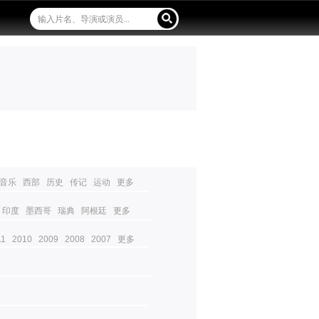
音乐
西部
历史
传记
运动
更多
印度
墨西哥
瑞典
阿根廷
更多
11
2010
2009
2008
2007
更多