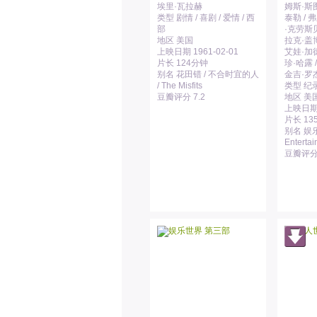
埃里·瓦拉赫
姆斯·斯图
类型 剧情 / 喜剧 / 爱情 / 西
泰勒 / 
部
·克劳斯贝
地区 美国
拉克·盖博
上映日期 1961-02-01
艾娃·加德
片长 124分钟
珍·哈露 
别名 花田错 / 不合时宜的人
金吉·罗
/ The Misfits
类型 纪录
豆瓣评分 7.2
地区 美
上映日期 1
片长 13
别名 娱乐精
Entertai
豆瓣评分 