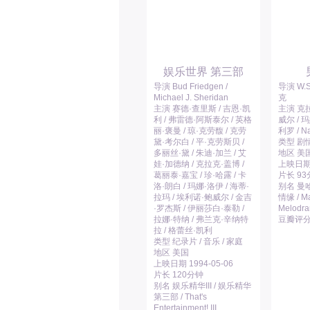
娱乐世界 第三部
导演 Bud Friedgen /
导演 W.
Michael J. Sheridan
克
主演 赛德·查里斯 / 吉恩·凯
主演 克拉
利 / 弗雷德·阿斯泰尔 / 英格
威尔 / 
丽·褒曼 / 琼·克劳馥 / 克劳
利罗 / Na
黛·考尔白 / 平·克劳斯贝 /
类型 剧情
多丽丝·黛 / 朱迪·加兰 / 艾
地区 美
娃·加德纳 / 克拉克·盖博 /
上映日期 1
葛丽泰·嘉宝 / 珍·哈露 / 卡
片长 9
洛·朗白 / 玛娜·洛伊 / 海蒂·
别名 曼
拉玛 / 埃利诺·鲍威尔 / 金吉
情缘 / Ma
·罗杰斯 / 伊丽莎白·泰勒 /
Melodr
拉娜·特纳 / 弗兰克·辛纳特
豆瓣评分 
拉 / 格蕾丝·凯利
类型 纪录片 / 音乐 / 家庭
地区 美国
上映日期 1994-05-06
片长 120分钟
别名 娱乐精华III / 娱乐精华
第三部 / That's
Entertainment! III