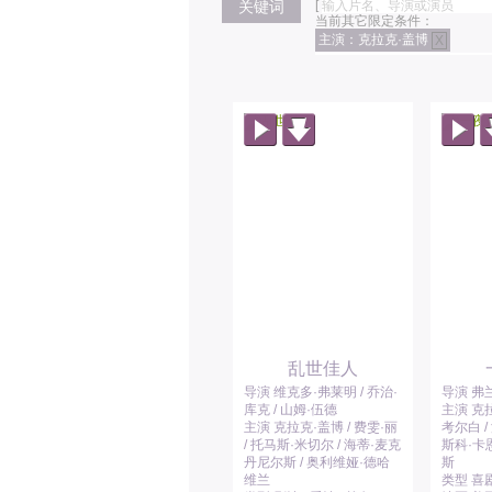
关键词
[
当前其它限定条件：
主演：克拉克·盖博
X
乱世佳人
导演 维克多·弗莱明 / 乔治·
导演 弗
库克 / 山姆·伍德
主演 克拉
主演 克拉克·盖博 / 费雯·丽
考尔白 /
/ 托马斯·米切尔 / 海蒂·麦克
斯科·卡恩
丹尼尔斯 / 奥利维娅·德哈
斯
维兰
类型 喜剧