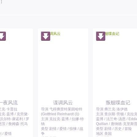
]
一夜风流
谍调风云
叛舰喋血记
兰克·卡普拉
导演 弋得弗里特莱因哈特
导演 弗兰克·洛伊德
克·盖博 / 克劳黛·
(Gottfried Reinhardt (I))
主演 查尔斯·劳顿 / 克拉克
 沃尔特·康诺利 / 罗
主演 克拉克·盖博 / 拉娜·特
盖博 / 法兰奇·汤恩 / Eddi
茨 / 詹姆森·托马
纳
Quillan / 唐纳德·克里斯
类型 剧情 / 爱情 / 惊悚 / 战
类型 剧情 / 历史 / 冒险
 / 爱情
争
地区 美国