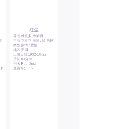
红尘
导演 维克多·弗莱明
邦
主演 克拉克·盖博 / 珍·哈露
类型 剧情 / 爱情
地区 美国
上映日期 1932-10-22
片长 83分钟
别名 Red Dust
平洋
豆瓣评分 7.6