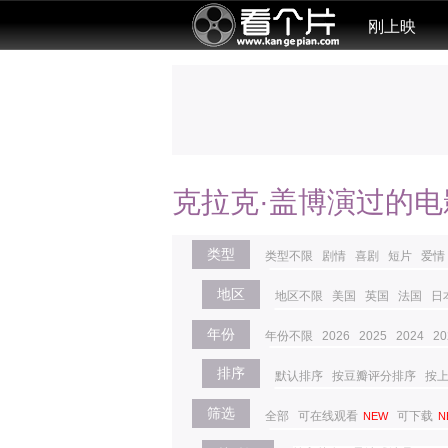
刚上映
克拉克·盖博演过的电
类型
类型不限
剧情
喜剧
短片
爱情
地区
地区不限
美国
英国
法国
日
年份
年份不限
2026
2025
2024
20
排序
默认排序
按豆瓣评分排序
按
筛选
全部
可在线观看
可下载
NEW
N