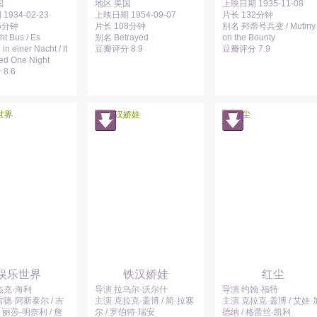
国
地区 美国
上映日期 1935-11-08
934-02-23
上映日期 1954-09-07
片长 132分钟
5分钟
片长 108分钟
别名 邦蒂号兵变 / Mutiny
t Bus / Es
别名 Betrayed
on the Bounty
in einer Nacht / It
豆瓣评分 8.9
豆瓣评分 7.9
d One Night
8.6
娱乐世界
铁汉娇娃
红尘
杰克·海利
导演 拉乌尔·沃尔什
导演 约翰·福特
德·阿斯泰尔 / 吉
主演 克拉克·盖博 / 简·拉塞
主演 克拉克·盖博 / 艾娃·
/ 丽莎·明奈利 / 詹
尔 / 罗伯特·瑞安
德纳 / 格蕾丝·凯利