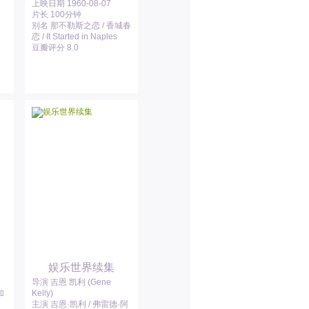
上映日期 1960-08-07
片长 100分钟
别名 那不勒斯之恋 / 香城春
恋 / It Started in Naples
豆瓣评分 8.0
娱乐世界续集
导演 吉恩 凯利 (Gene
加
Kelly)
主演 吉恩·凯利 / 弗雷德·阿