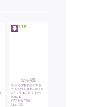
碧港艳遇
导演 梅尔韦尔·沙维尔森
·
主演 克拉克·盖博 / 索菲娅·
e
罗兰 / 维托里奥·德·西卡 /
普
Marietto
类型 剧情 / 喜剧
地区 美国