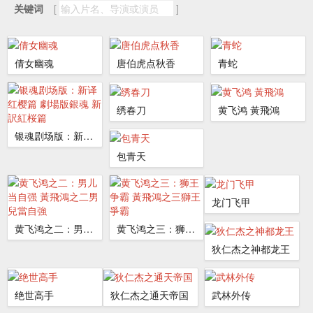
关键词
[
]
倩女幽魂
唐伯虎点秋香
青蛇
绣春刀
黄飞鸿 黃飛鴻
银魂剧场版：新译红樱篇 劇場版銀魂 新訳紅桜篇
包青天
龙门飞甲
黄飞鸿之二：男儿当自强 黃飛鴻之二男兒當自強
黄飞鸿之三：狮王争霸 黃飛鴻之三獅王爭霸
狄仁杰之神都龙王
绝世高手
狄仁杰之通天帝国
武林外传