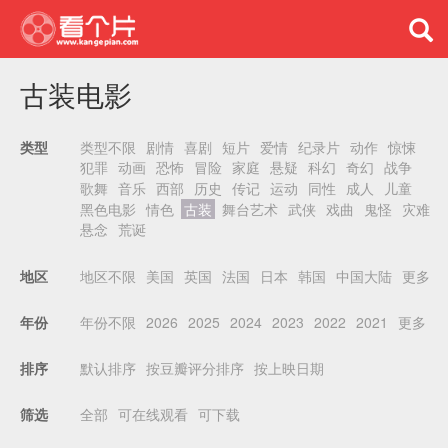
古装电影
类型不限
剧情
喜剧
短片
爱情
纪录片
动作
惊悚
类型
犯罪
动画
恐怖
冒险
家庭
悬疑
科幻
奇幻
战争
歌舞
音乐
西部
历史
传记
运动
同性
成人
儿童
黑色电影
情色
古装
舞台艺术
武侠
戏曲
鬼怪
灾难
悬念
荒诞
地区不限
美国
英国
法国
日本
韩国
中国大陆
更多
地区
年份不限
2026
2025
2024
2023
2022
2021
更多
年份
默认排序
按豆瓣评分排序
按上映日期
排序
全部
可在线观看
可下载
筛选