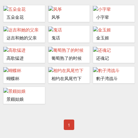
五朵金花
风筝
小字辈
达吉和她的父亲
鬼话
金玉姬
高歌猛进
葡萄熟了的时候
还魂记
蝴蝶杯
相约在凤尾竹下
豹子湾战斗
景颇姑娘
1