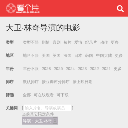
大卫·林奇导演的电影
类型不限
剧情
喜剧
短片
爱情
纪录片
动作
更多
类型
地区不限
美国
英国
法国
日本
韩国
中国大陆
更多
地区
年份不限
2026
2025
2024
2023
2022
2021
更多
年份
默认排序
按豆瓣评分排序
按上映日期
排序
全部
可在线观看
可下载
筛选
关键词
[
]
当前其它限定条件：
导演：大卫·林奇
X