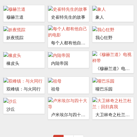
穆赫兰道
史崔特先生的故事
象人
妖夜慌踪
我心狂野
每个人都有他自己的电影
橡皮头
内陆帝国
《穆赫兰道》电视样带
双峰镇：与火同行
祖母
哑巴乐园
沙丘
卢米埃尔与四十大导
大卫林奇之杜兰杜兰：回归真我